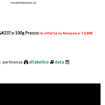
recentemente se
b&#237;o 100g
Prezzo:
in offerta su Amazon a: 13,84€
: pertinenza
alfabetico
data