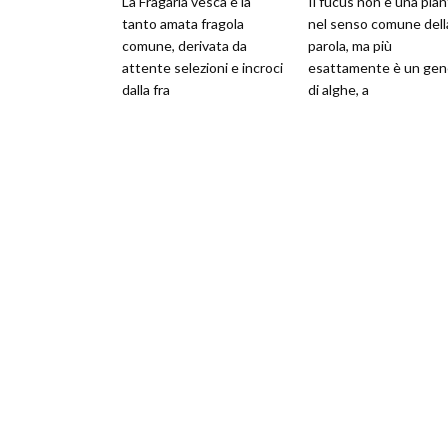
La Fragaria vesca è la
Il fucus non è una pian
tanto amata fragola
nel senso comune dell
comune, derivata da
parola, ma più
attente selezioni e incroci
esattamente è un gen
dalla fra
di alghe, a