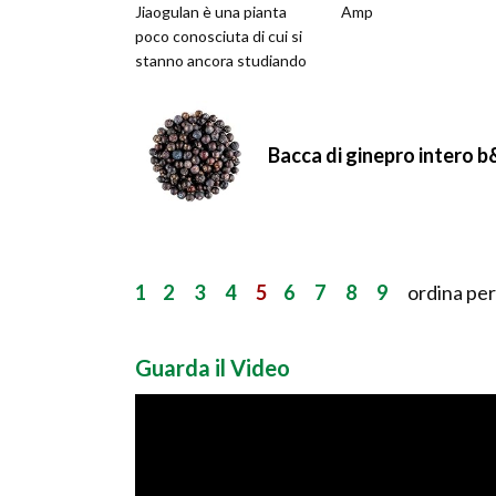
Jiaogulan è una pianta
Amp
poco conosciuta di cui si
stanno ancora studiando
gli effetti.
Bacca di ginepro intero 
1
2
3
4
5
6
7
8
9
ordina per
Guarda il Video