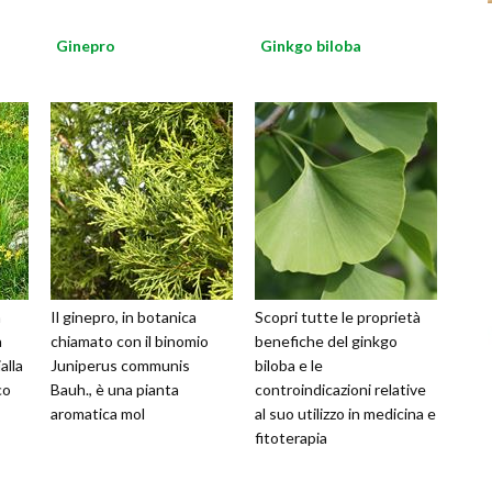
Ginepro
Ginkgo biloba
a
Il ginepro, in botanica
Scopri tutte le proprietà
a
chiamato con il binomio
benefiche del ginkgo
alla
Juniperus communis
biloba e le
co
Bauh., è una pianta
controindicazioni relative
aromatica mol
al suo utilizzo in medicina e
fitoterapia