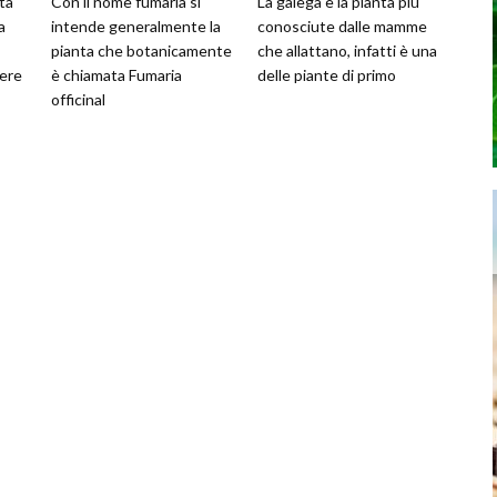
ta
Con il nome fumaria si
La galega è la pianta più
a
intende generalmente la
conosciute dalle mamme
pianta che botanicamente
che allattano, infatti è una
ere
è chiamata Fumaria
delle piante di primo
officinal