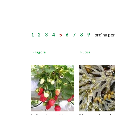
1
2
3
4
5
6
7
8
9
ordina per
Fragola
Fucus