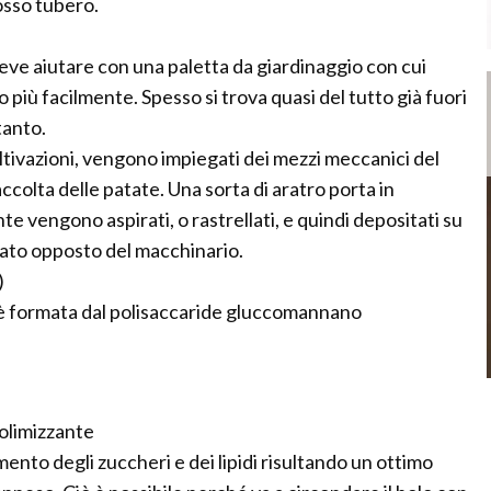
rosso tubero.
deve aiutare con una paletta da giardinaggio con cui
o più facilmente. Spesso si trova quasi del tutto già fuori
tanto.
ltivazioni, vengono impiegati dei mezzi meccanici del
 raccolta delle patate. Una sorta di aratro porta in
 vengono aspirati, o rastrellati, e quindi depositati su
 lato opposto del macchinario.
)
, è formata dal polisaccaride gluccomannano
rolimizzante
mento degli zuccheri e dei lipidi risultando un ottimo