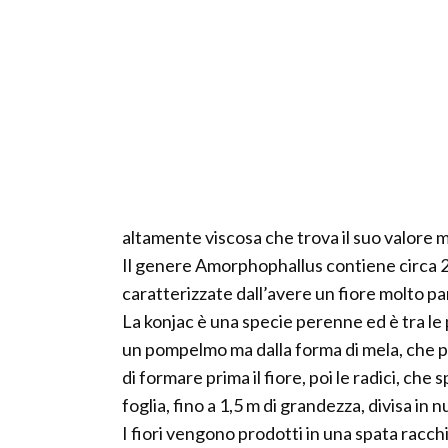
altamente viscosa che trova il suo valore 
Il genere Amorphophallus contiene circa 20
caratterizzate dall’avere un fiore molto p
La konjac è una specie perenne ed è tra l
un pompelmo ma dalla forma di mela, che pu
di formare prima il fiore, poi le radici, che
foglia, fino a 1,5 m di grandezza, divisa in 
I fiori vengono prodotti in una spata racch