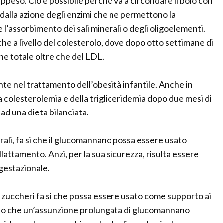
rappeso. Ciò è possibile perché va a circondare il bolo con
 dalla azione degli enzimi che ne permettono la
l’assorbimento dei sali minerali o degli oligoelementi.
anche a livello del colesterolo, dove dopo otto settimane di
ne totale oltre che del LDL.
e nel trattamento dell’obesità infantile. Anche in
a colesterolemia e della trigliceridemia dopo due mesi di
d una dieta bilanciata.
erali, fa si che il glucomannano possa essere usato
llattamento. Anzi, per la sua sicurezza, risulta essere
gestazionale.
i zuccheri fa si che possa essere usato come supporto ai
ato che un’assunzione prolungata di glucomannano