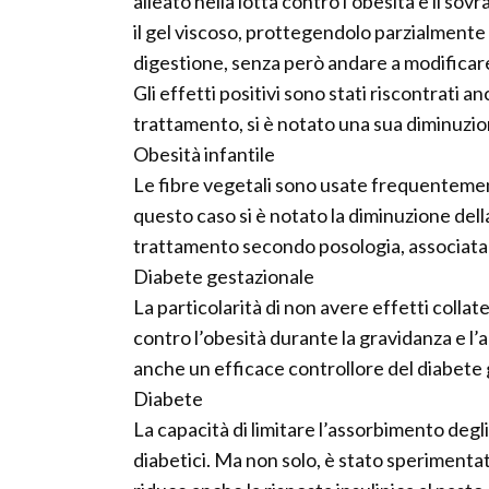
alleato nella lotta contro l’obesità e il sov
il gel viscoso, prottegendolo parzialmente
digestione, senza però andare a modificare 
Gli effetti positivi sono stati riscontrati 
trattamento, si è notato una sua diminuzio
Obesità infantile
Le fibre vegetali sono usate frequentement
questo caso si è notato la diminuzione dell
trattamento secondo posologia, associata a
Diabete gestazionale
La particolarità di non avere effetti collat
contro l’obesità durante la gravidanza e l’a
anche un efficace controllore del diabete 
Diabete
La capacità di limitare l’assorbimento degl
diabetici. Ma non solo, è stato speriment