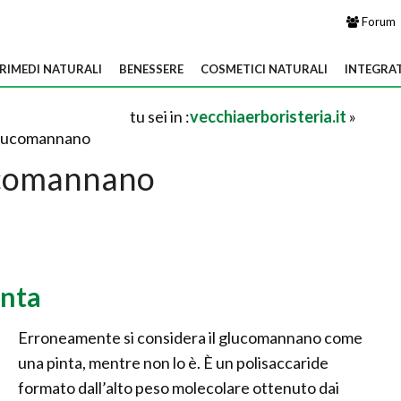
Forum
RIMEDI NATURALI
BENESSERE
COSMETICI NATURALI
INTEGRA
tu sei in :
vecchiaerboristeria.it
»
lucomannano
comannano
anta
Erroneamente si considera il glucomannano come
una pinta, mentre non lo è. È un polisaccaride
formato dall’alto peso molecolare ottenuto dai