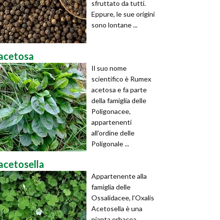
sfruttato da tutti.
Eppure, le sue origini
sono lontane ...
acetosa
Il suo nome
scientifico è Rumex
acetosa e fa parte
della famiglia delle
Poligonacee,
appartenenti
all’ordine delle
Poligonale ...
acetosella
Appartenente alla
famiglia delle
Ossalidacee, l’Oxalis
Acetosella è una
pianta erbacea