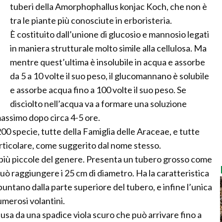
tuberi della Amorphophallus konjac Koch, che non è
tra le piante più conosciute in erboristeria.
È costituito dall’unione di glucosio e mannosio legati
in maniera strutturale molto simile alla cellulosa. Ma
mentre quest’ultima è insolubile in acqua e assorbe
da 5 a 10 volte il suo peso, il glucomannano è solubile
e assorbe acqua fino a 100 volte il suo peso. Se
disciolto nell’acqua va a formare una soluzione
massimo dopo circa 4-5 ore.
0 specie, tutte della Famiglia delle Araceae, e tutte
articolare, come suggerito dal nome stesso.
e più piccole del genere. Presenta un tubero grosso come
ò raggiungere i 25 cm di diametro. Ha la caratteristica
 spuntano dalla parte superiore del tubero, e infine l’unica
numerosi volantini.
iusa da una spadice viola scuro che può arrivare fino a