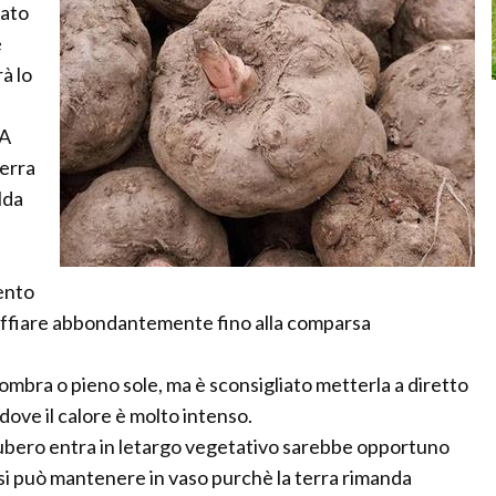
rato
e
à lo
 A
terra
lda
mento
nnaffiare abbondantemente fino alla comparsa
 ombra o pieno sole, ma è sconsigliato metterla a diretto
 dove il calore è molto intenso.
l tubero entra in letargo vegetativo sarebbe opportuno
 si può mantenere in vaso purchè la terra rimanda