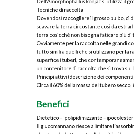
Dell’Amorphophallus konjac si utilizza il g
Tecniche di raccolta
Dovendosi raccogliere il grosso bulbo, ci 
scavare la terra circostante cosi da estrarl
terra cosicchè non bisogna faticare più di 
Ovviamente per la raccolta nelle grandi co
tutto simili a quelli che si utilizzano per la
superfice i tuberi, che contemporaneamente
un contenitore di raccolta che si trova sul
Principi attivi (descrizione dei componenti
Circa il 60% della massa del tubero secco
Benefici
Dietetico – ipolipidimizzante – ipocoleste
Il glucomannano riesce a limitare l’assorbi