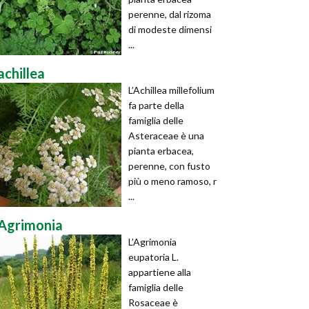
perenne, dal rizoma
di modeste dimensi
...
achillea
L’Achillea millefolium
fa parte della
famiglia delle
Asteraceae è una
pianta erbacea,
perenne, con fusto
più o meno ramoso, r
...
Agrimonia
L’Agrimonia
eupatoria L.
appartiene alla
famiglia delle
Rosaceae è