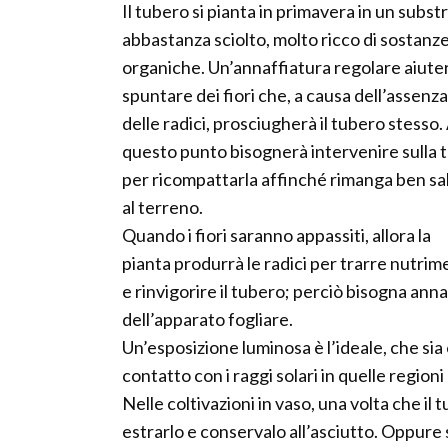
Il tubero si pianta in primavera in un subst
abbastanza sciolto, molto ricco di sostanz
organiche. Un’annaffiatura regolare aiuter
spuntare dei fiori che, a causa dell’assenza
delle radici, prosciugherà il tubero stesso.
questo punto bisognerà intervenire sulla 
per ricompattarla affinché rimanga ben sa
al terreno.
Quando i fiori saranno appassiti, allora la
pianta produrrà le radici per trarre nutri
e rinvigorire il tubero; perciò bisogna a
dell’apparato fogliare.
Un’esposizione luminosa è l’ideale, che sia
contatto con i raggi solari in quelle regioni
Nelle coltivazioni in vaso, una volta che i
estrarlo e conservalo all’asciutto. Oppure