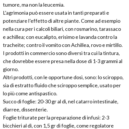
tumore, ma non la leucemia.
L’agrimonia può essere usata in tanti preparati e
potenziare l’effetto di altre piante. Come ad esempio
nella cura per i calcoli biliari, con rosmarino, tarassaco
e achillea; con eucalipto, erisimo e lavanda contro la
tracheite; contro il vomito con Achillea, rovo e mirtillo.
I prodotti in commercio sono diversi tra cui la tintura,
che dovrebbe essere presa nella dose di 1-3 grammi al
giorno.
Altri prodotti, con le opportune dosi, sono: lo sciroppo,
sia di estratto fluido che sciroppo semplice, usato per
lo più come antispastico.
Succo di foglie: 20-30 gr al dì, nel catarro intestinale,
diarree, dissenterie.
Foglie triturate per la preparazione di infusi: 2-3
bicchieri al dì, con 1,5 gr di foglie, come regolatore