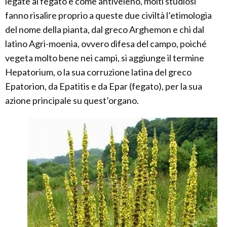
legate al fegato e come antiveleno, molti studiosi
fanno risalire proprio a queste due civiltà l’etimologia
del nome della pianta, dal greco Arghemon e chi dal
latino Agri-moenia, ovvero difesa del campo, poiché
vegeta molto bene nei campi, si aggiunge il termine
Hepatorium, o la sua corruzione latina del greco
Epatorion, da Epatitis e da Epar (fegato), per la sua
azione principale su quest’organo.