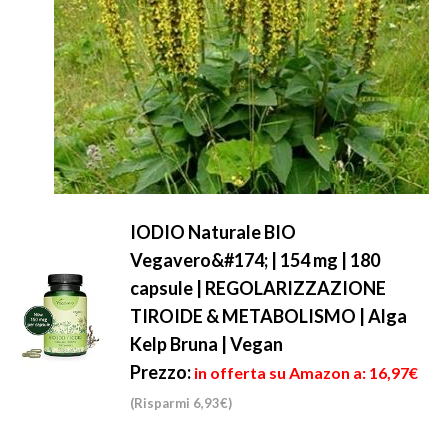
IODIO Naturale BIO
Vegavero&#174; | 154 mg | 180
capsule | REGOLARIZZAZIONE
TIROIDE & METABOLISMO | Alga
Kelp Bruna | Vegan
Prezzo:
in offerta su Amazon a: 16,97€
(Risparmi 6,93€)