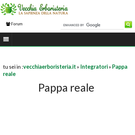
Forum
tu sei in :
vecchiaerboristeria.it
»
Integratori
»
Pappa
reale
Pappa reale