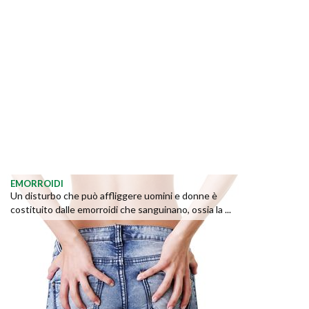
EMORROIDI
Un disturbo che può affliggere uomini e donne è
costituito dalle emorroidi che sanguinano, ossia la ...