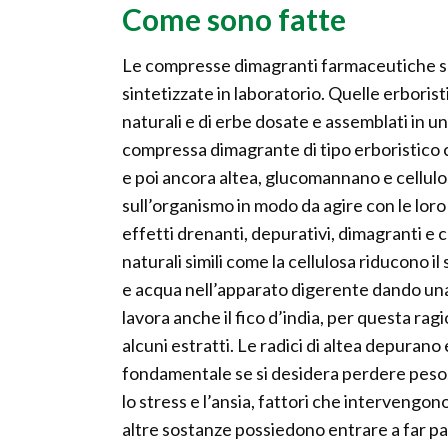
Come sono fatte
Le compresse dimagranti farmaceutiche so
sintetizzate in laboratorio. Quelle erborist
naturali e di erbe dosate e assemblati in 
compressa dimagrante di tipo erboristico co
e poi ancora altea, glucomannano e cellul
sull’organismo in modo da agire con le loro 
effetti drenanti, depurativi, dimagranti e c
naturali simili come la cellulosa riducono 
e acqua nell’apparato digerente dando una 
lavora anche il fico d’india, per questa ra
alcuni estratti. Le radici di altea depuran
fondamentale se si desidera perdere peso. I
lo stress e l’ansia, fattori che intervengo
altre sostanze possiedono entrare a far p