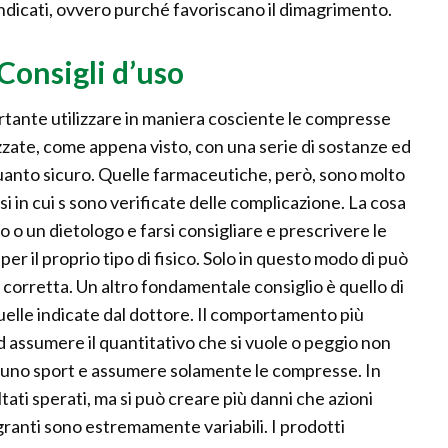
 indicati, ovvero purché favoriscano il dimagrimento.
onsigli d’uso
ante utilizzare in maniera cosciente le compresse
zzate, come appena visto, con una serie di sostanze ed
 alquanto sicuro. Quelle farmaceutiche, però, sono molto
asi in cui s sono verificate delle complicazione. La cosa
 o un dietologo e farsi consigliare e prescrivere le
er il proprio tipo di fisico. Solo in questo modo di può
iù corretta. Un altro fondamentale consiglio è quello di
quelle indicate dal dottore. Il comportamento più
ed assumere il quantitativo che si vuole o peggio non
suno sport e assumere solamente le compresse. In
tati sperati, ma si può creare più danni che azioni
granti sono estremamente variabili. I prodotti