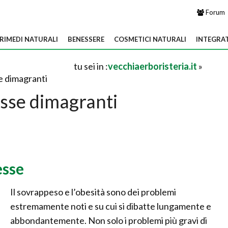
Forum
RIMEDI NATURALI
BENESSERE
COSMETICI NATURALI
INTEGRA
tu sei in :
vecchiaerboristeria.it
»
 dimagranti
se dimagranti
esse
Il sovrappeso e l’obesità sono dei problemi
estremamente noti e su cui si dibatte lungamente e
abbondantemente. Non solo i problemi più gravi di