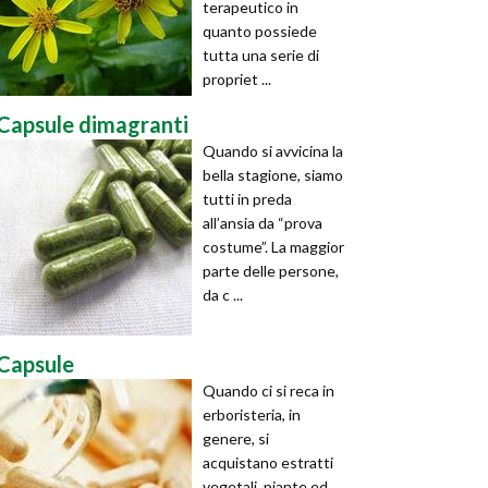
terapeutico in
quanto possiede
tutta una serie di
propriet ...
Capsule dimagranti
Quando si avvicina la
bella stagione, siamo
tutti in preda
all’ansia da “prova
costume”. La maggior
parte delle persone,
da c ...
Capsule
Quando ci si reca in
erboristeria, in
genere, si
acquistano estratti
vegetali, piante ed