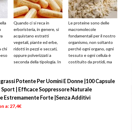
ella
Quando ci si reca in
Le proteine sono delle
n
erboristeria, in genere, si
macromolecole
va
acquistano estratti
fondamentali per il nostro
vegetali, piante ed erbe,
organismo, non soltanto
 chi
ridotti in pezzi e seccati,
perché ogni organo, ogni
peso
oppure polverizzati a
tessuto e ogni cellula è
seconda della tipologia. In
costituito da protidi, ma
...
realtà, estratti vegetali d...
anche perché questa
particella svolg...
iagrassi Potente Per Uomini E Donne |100 Capsule
 Sport | Efficace Soppressore Naturale
re Estremamente Forte |Senza Additivi
n a: 27,4€