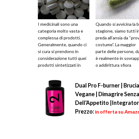
I medicinali sono una
Quando si avvicina la b
categoria molto vasta e
stagione, siamo tutti i
complessa di prodotti.
preda all’ansia da “pro
Generalmente, quando ci
costume”. La maggior
si cura si prendono in
parte delle persone, da
considerazione tutti quei
è realmente in sovrap
prodotti sintetizzati in
o addirittura sfiora
laboratorio realizzato con
l’obesità, a chi deve per
sostan...
Dual Pro F-burner | Bruc
Vegane | Dimagrire Senza
Dell'Appetito |Integrato
Prezzo:
in offerta su Amazo