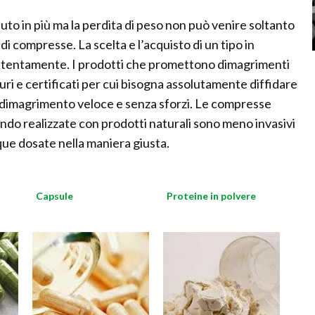
to in più ma la perdita di peso non può venire soltanto
di compresse. La scelta e l’acquisto di un tipo in
attentamente. I prodotti che promettono dimagrimenti
curi e certificati per cui bisogna assolutamente diffidare
un dimagrimento veloce e senza sforzi. Le compresse
endo realizzate con prodotti naturali sono meno invasivi
e dosate nella maniera giusta.
Capsule
Proteine in polvere