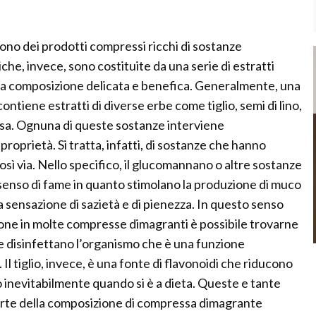
no dei prodotti compressi ricchi di sostanze
iche, invece, sono costituite da una serie di estratti
una composizione delicata e benefica. Generalmente, una
ntiene estratti di diverse erbe come tiglio, semi di lino,
osa. Ognuna di queste sostanze interviene
proprietà. Si tratta, infatti, di sostanze che hanno
osì via. Nello specifico, il glucomannano o altre sostanze
il senso di fame in quanto stimolano la produzione di muco
sensazione di sazietà e di pienezza. In questo senso
gione in molte compresse dimagranti è possibile trovarne
o e disinfettano l’organismo che è una funzione
l tiglio, invece, è una fonte di flavonoidi che riducono
no inevitabilmente quando si è a dieta. Queste e tante
arte della composizione di compressa dimagrante