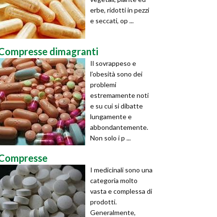
erbe, ridotti in pezzi
e seccati, op ...
Compresse dimagranti
Il sovrappeso e
l’obesità sono dei
problemi
estremamente noti
e su cui si dibatte
lungamente e
abbondantemente.
Non solo i p ...
Compresse
I medicinali sono una
categoria molto
vasta e complessa di
prodotti.
Generalmente,