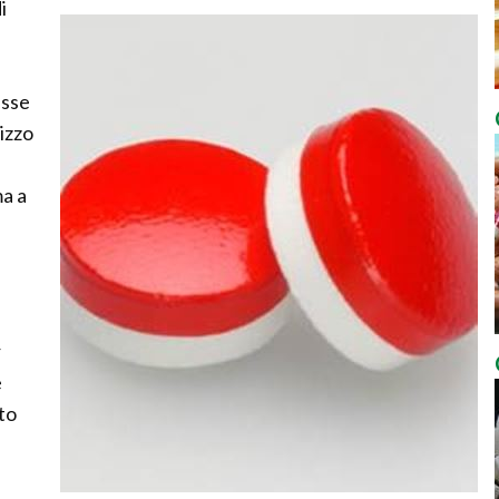
i
a
esse
izzo
ma a
r
e
to