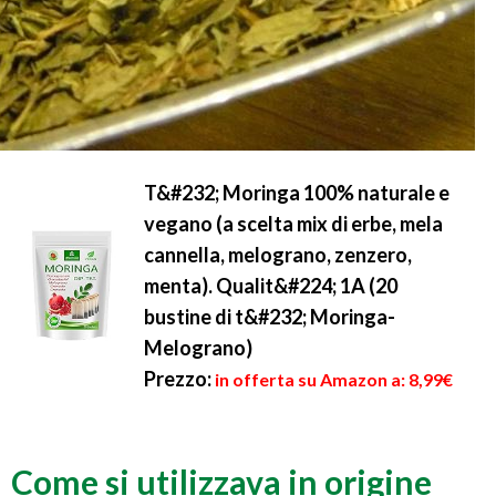
T&#232; Moringa 100% naturale e
vegano (a scelta mix di erbe, mela
cannella, melograno, zenzero,
menta). Qualit&#224; 1A (20
bustine di t&#232; Moringa-
Melograno)
Prezzo:
in offerta su Amazon a: 8,99€
Come si utilizzava in origine