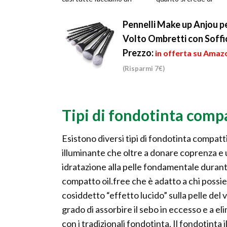
utilizzo più o meno
valorizzare un volto
frequente ...
soltanto se si...
Pennelli Make up Anjou pe
Volto Ombretti con Soffic
Prezzo:
in offerta su Amazo
(Risparmi 7€)
Tipi di fondotinta comp
Esistono diversi tipi di fondotinta compatt
illuminante che oltre a donare coprenza e 
idratazione alla pelle fondamentale durante 
compatto oil.free che è adatto a chi possiede
cosiddetto “effetto lucido” sulla pelle del
grado di assorbire il sebo in eccesso e a e
con i tradizionali fondotinta. Il fondotinta