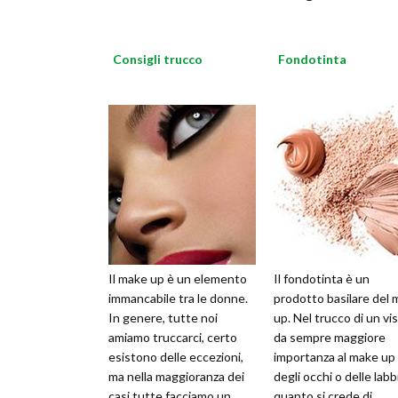
Consigli trucco
Fondotinta
Il make up è un elemento
Il fondotinta è un
immancabile tra le donne.
prodotto basilare del
In genere, tutte noi
up. Nel trucco di un vis
amiamo truccarci, certo
da sempre maggiore
esistono delle eccezioni,
importanza al make up
ma nella maggioranza dei
degli occhi o delle labb
casi tutte facciamo un
quanto si crede di