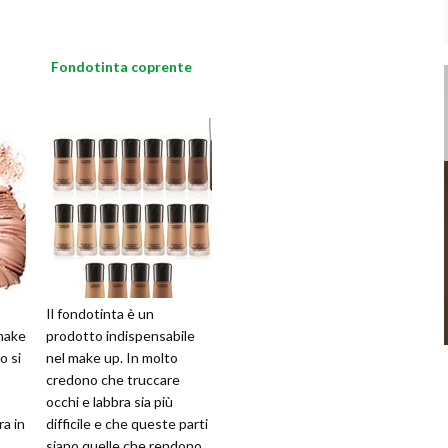
Fondotinta coprente
Il fondotinta è un
 make
prodotto indispensabile
o si
nel make up. In molto
credono che truccare
occhi e labbra sia più
ra in
difficile e che queste parti
siano quelle che rendono