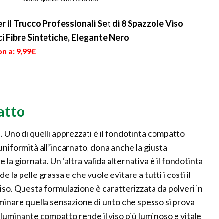
più interessante e bello un
viso. Non...
r il Trucco Professionali Set di 8 Spazzole Viso
i Fibre Sintetiche, Elegante Nero
n a: 9,99€
atto
i. Uno di quelli apprezzati è il fondotinta compatto
uniformità all’incarnato, dona anche la giusta
la giornata. Un ‘altra valida alternativa è il fondotinta
 la pelle grassa e che vuole evitare a tutti i costi il
 viso. Questa formulazione è caratterizzata da polveri in
liminare quella sensazione di unto che spesso si prova
 illuminante compatto rende il viso più luminoso e vitale