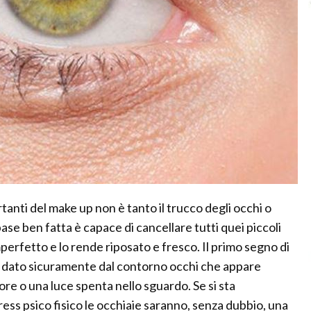
tanti del make up non è tanto il trucco degli occhi o
ase ben fatta è capace di cancellare tutti quei piccoli
mperfetto e lo rende riposato e fresco. Il primo segno di
o è dato sicuramente dal contorno occhi che appare
ore o una luce spenta nello sguardo. Se si sta
ess psico fisico le occhiaie saranno, senza dubbio, una