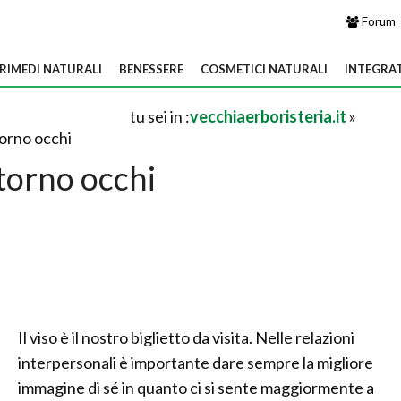
Forum
RIMEDI NATURALI
BENESSERE
COSMETICI NATURALI
INTEGRA
tu sei in :
vecchiaerboristeria.it
»
orno occhi
orno occhi
Il viso è il nostro biglietto da visita. Nelle relazioni
interpersonali è importante dare sempre la migliore
immagine di sé in quanto ci si sente maggiormente a