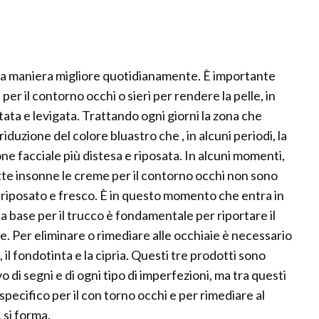
lla maniera migliore quotidianamente. È importante
 per il contorno occhi o sieri per rendere la pelle, in
atata e levigata. Trattando ogni giorni la zona che
iduzione del colore bluastro che , in alcuni periodi, la
ione facciale più distesa e riposata. In alcuni momenti,
otte insonne le creme per il contorno occhi non sono
lo riposato e fresco. È in questo momento che entra in
, la base per il trucco è fondamentale per riportare il
e. Per eliminare o rimediare alle occhiaie è necessario
, il fondotinta e la cipria. Questi tre prodotti sono
o di segni e di ogni tipo di imperfezioni, ma tra questi
 specifico per il con torno occhi e per rimediare al
, si forma.