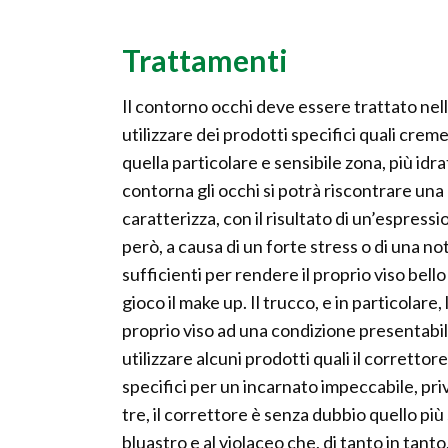
Trattamenti
Il contorno occhi deve essere trattato ne
utilizzare dei prodotti specifici quali creme
quella particolare e sensibile zona, più idr
contorna gli occhi si potrà riscontrare una r
caratterizza, con il risultato di un’espress
però, a causa di un forte stress o di una n
sufficienti per rendere il proprio viso bel
gioco il make up. Il trucco, e in particolare
proprio viso ad una condizione presentabil
utilizzare alcuni prodotti quali il correttore
specifici per un incarnato impeccabile, priv
tre, il correttore è senza dubbio quello più
bluastro e al violaceo che, di tanto in tanto