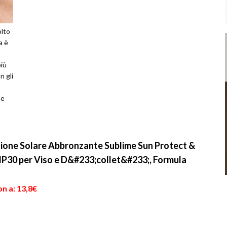
olto
a è
più
n gli
he
l...
zione Solare Abbronzante Sublime Sun Protect &
 IP30 per Viso e D&#233;collet&#233;, Formula
n a: 13,8€