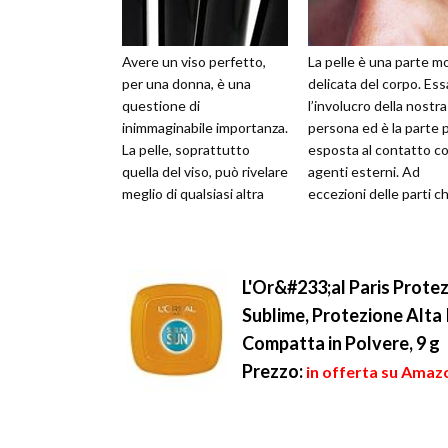
Avere un viso perfetto,
La pelle è una parte m
per una donna, è una
delicata del corpo. Ess
questione di
l’involucro della nostra
inimmaginabile importanza.
persona ed è la parte 
La pelle, soprattutto
esposta al contatto co
quella del viso, può rivelare
agenti esterni. Ad
meglio di qualsiasi altra
eccezioni delle parti c
cosa i periodi di forte
vengono coperte norma
stress o di s...
L'Or&#233;al Paris Prote
Sublime, Protezione Alta
Compatta in Polvere, 9 g
Prezzo:
in offerta su Amazo