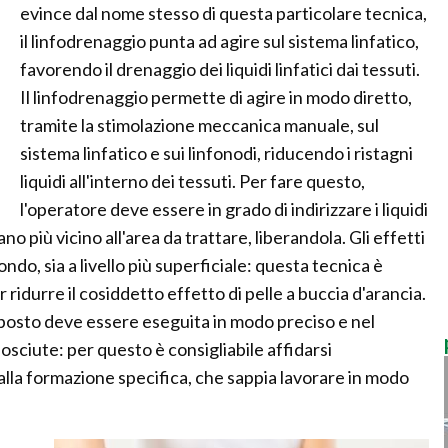
evince dal nome stesso di questa particolare tecnica,
il linfodrenaggio punta ad agire sul sistema linfatico,
favorendo il drenaggio dei liquidi linfatici dai tessuti.
Il linfodrenaggio permette di agire in modo diretto,
tramite la stimolazione meccanica manuale, sul
sistema linfatico e sui linfonodi, riducendo i ristagni
liquidi all'interno dei tessuti. Per fare questo,
l'operatore deve essere in grado di indirizzare i liquidi
ano più vicino all'area da trattare, liberandola. Gli effetti
ondo, sia a livello più superficiale: questa tecnica è
r ridurre il cosiddetto effetto di pelle a buccia d'arancia.
esposto deve essere eseguita in modo preciso e nel
osciute: per questo è consigliabile affidarsi
lla formazione specifica, che sappia lavorare in modo