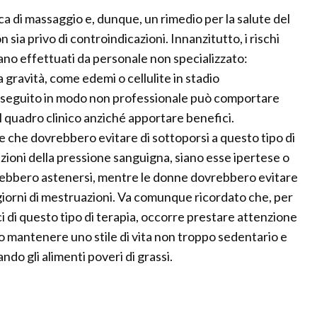
ca di massaggio e, dunque, un rimedio per la salute del
 sia privo di controindicazioni. Innanzitutto, i rischi
ano effettuati da personale non specializzato:
 gravità, come edemi o cellulite in stadio
eseguito in modo non professionale può comportare
l quadro clinico anziché apportare benefici.
ne che dovrebbero evitare di sottoporsi a questo tipo di
razioni della pressione sanguigna, siano esse ipertese o
ebbero astenersi, mentre le donne dovrebbero evitare
 giorni di mestruazioni. Va comunque ricordato che, per
 di questo tipo di terapia, occorre prestare attenzione
rio mantenere uno stile di vita non troppo sedentario e
ndo gli alimenti poveri di grassi.