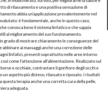
he, in modo mirato, sul viso, per migliorarne la salute e
tto di rilassamento e una positiva sensazione di
ttamento abbia un'applicazione prevalentemente nel
ttovalutato: è fondamentale, anche in questo caso,
che conosca bene il sistema linfatico e che sappia
tili al miglioramento del suo funzionamento.
a, in grado di mostrare chiaramente le conseguenze del
nte abbinare ai massaggi anche una correzione delle
tagni linfatici, presenti soprattutto nelle aree intorno
così come l'attenzione all'alimentazione. Realizzato sul
 borse e occhiaie, contrastare il gonfiore degli occhi e
 un aspetto più disteso, rilassato e riposato. I risultati
a questa terapia anche una corretta cura della pelle,
niera adeguata.