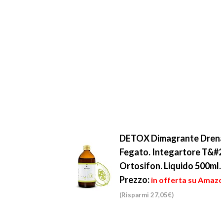
DETOX Dimagrante Drenan
Fegato. Integartore T&#
Ortosifon. Liquido 500ml
Prezzo:
in offerta su Amazo
(Risparmi 27,05€)