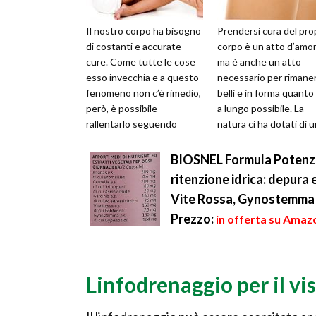
Il nostro corpo ha bisogno
Prendersi cura del pro
di costanti e accurate
corpo è un atto d’amor
cure. Come tutte le cose
ma è anche un atto
esso invecchia e a questo
necessario per rimane
fenomeno non c’è rimedio,
belli e in forma quanto
però, è possibile
a lungo possibile. La
rallentarlo seguendo
natura ci ha dotati di 
pochi, ma giusti consigli.
fisico e di un volto più 
Per ten...
m...
BIOSNEL Formula Potenziat
ritenzione idrica: depura
Vite Rossa, Gynostemma -
Prezzo:
in offerta su Amaz
Linfodrenaggio per il vi