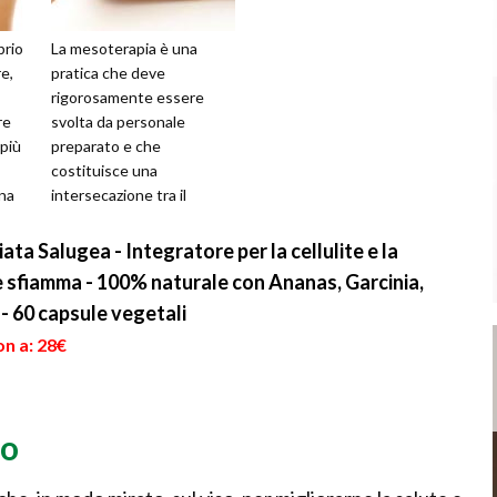
prio
La mesoterapia è una
e,
pratica che deve
rigorosamente essere
re
svolta da personale
 più
preparato e che
costituisce una
una
intersecazione tra il
o
settore della medicina e
quella dell'estetica. Essa
a Salugea - Integratore per la cellulite e la
viene utilizzat...
 e sfiamma - 100% naturale con Ananas, Garcinia,
 60 capsule vegetali
on a: 28€
so