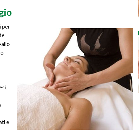
gio
i per
ute
vallo
to
esi.
a
ti e