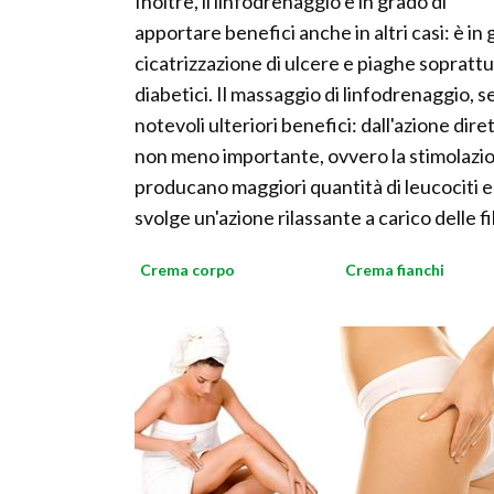
Inoltre, il linfodrenaggio è in grado di
apportare benefici anche in altri casi: è in
cicatrizzazione di ulcere e piaghe soprattut
diabetici. Il massaggio di linfodrenaggio, 
notevoli ulteriori benefici: dall'azione dire
non meno importante, ovvero la stimolazion
producano maggiori quantità di leucociti e
svolge un'azione rilassante a carico delle f
Crema corpo
Crema fianchi