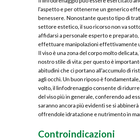
Il linfodrenaggio può essere esercitato anc
l'aspetto e per ottenerne un generico effe
benessere. Nonostante questo tipo di tra
settore estetico, il suo ricorso non va so
affidarsi a personale esperto e preparato, 
effettuare manipolazioni effettivamente u
Il viso è una zona del corpo molto delicat
nostro stile di vita: per questo è importa
abitudini che ci portano all'accumulo di ris
agli occhi. Un buon riposo è fondamentale, 
volto, il linfodrenaggio consente di ridurre
del viso più in generale, conferendo ad esso
saranno ancora più evidenti se si abbinerà 
offrendole idratazione e nutrimento in ma
Controindicazioni