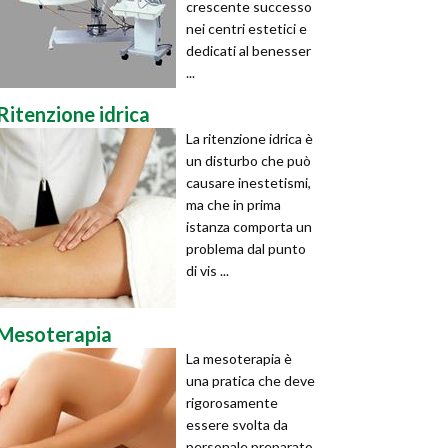
crescente successo
nei centri estetici e
dedicati al benesser
...
Ritenzione idrica
La ritenzione idrica è
un disturbo che può
causare inestetismi,
ma che in prima
istanza comporta un
problema dal punto
di vis ...
Mesoterapia
La mesoterapia è
una pratica che deve
rigorosamente
essere svolta da
personale preparato