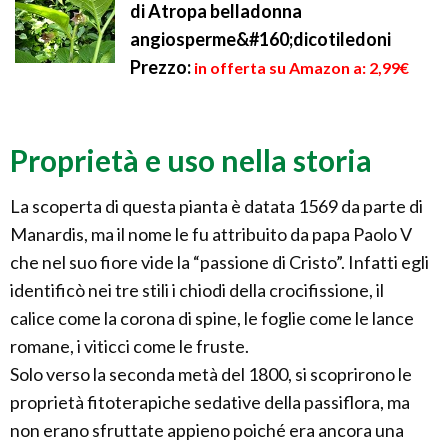
di Atropa belladonna
angiosperme&#160;dicotiledoni
Prezzo:
in offerta su Amazon a: 2,99€
Proprietà e uso nella storia
La scoperta di questa pianta è datata 1569 da parte di
Manardis, ma il nome le fu attribuito da papa Paolo V
che nel suo fiore vide la “passione di Cristo”. Infatti egli
identificò nei tre stili i chiodi della crocifissione, il
calice come la corona di spine, le foglie come le lance
romane, i viticci come le fruste.
Solo verso la seconda metà del 1800, si scoprirono le
proprietà fitoterapiche sedative della passiflora, ma
non erano sfruttate appieno poiché era ancora una