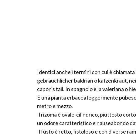
Identici anche i termini con cui è chiamata 
gebrauchlicher baldrian o katzenkraut, nei
capon's tail. In spagnolo è la valeriana o h
È una pianta erbacea leggermente pubescent
metro e mezzo.
Il rizoma è ovale-cilindrico, piuttosto corto
un odore caratteristico e nauseabondo dato
Il fusto è retto, fistoloso e con diverse ra