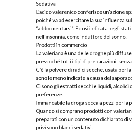
Sedativa
L’acido valerenico conferisce un’azione sp
poiché va ad esercitare la sua influenza su
“addormentarsi”. È cosi indicata negli stati
nell’insonnia, come induttore del sonno.
Prodotti in commercio
La valeriana è una delle droghe più diffuse
pressoché tutti i tipi di preparazioni, senz
C’è la polvere di radici secche, usata per 
sono le meno indicate a causa del saporacc
Ci sono gli estratti secchi e liquidi, alcoli
preferenze.
Immancabile la droga secca a pezzi per la p
Quando si comprano prodotti con valeriana,
preparati con un contenuto dichiarato di va
privi sono blandi sedativi.