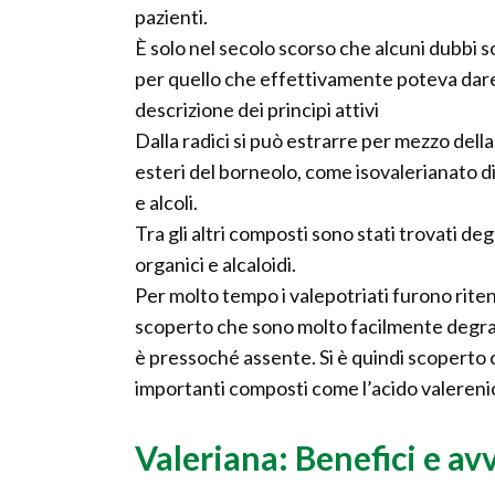
pazienti.
È solo nel secolo scorso che alcuni dubbi 
per quello che effettivamente poteva dare. 
descrizione dei principi attivi
Dalla radici si può estrarre per mezzo dell
esteri del borneolo, come isovalerianato di
e alcoli.
Tra gli altri composti sono stati trovati degl
organici e alcaloidi.
Per molto tempo i valepotriati furono ritenu
scoperto che sono molto facilmente degrada
è pressoché assente. Si è quindi scoperto ch
importanti composti come l’acido valereni
Valeriana: Benefici e av