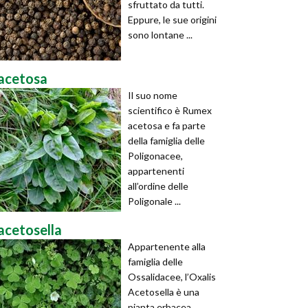
sfruttato da tutti.
Eppure, le sue origini
sono lontane ...
acetosa
Il suo nome
scientifico è Rumex
acetosa e fa parte
della famiglia delle
Poligonacee,
appartenenti
all’ordine delle
Poligonale ...
acetosella
Appartenente alla
famiglia delle
Ossalidacee, l’Oxalis
Acetosella è una
pianta erbacea