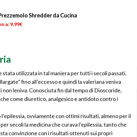
 Prezzemolo Shredder da Cucina
n a: 9,99€
ria
stata utilizzata in tal maniera per tutti i secoli passati,
argate” fino all’eccesso e quindi la valeriana veniva
ti non leniva. Conosciuta fin dal tempo di Dioscoride,
anche come diuretico, analgesico e antidoto contro i
l’epilessia, ovviamente con ottimi risultati, almeno per il
per secoli la medicina che curava l’epilessia, tanto che
sta convinzione con i risultati ottenuti sui propri