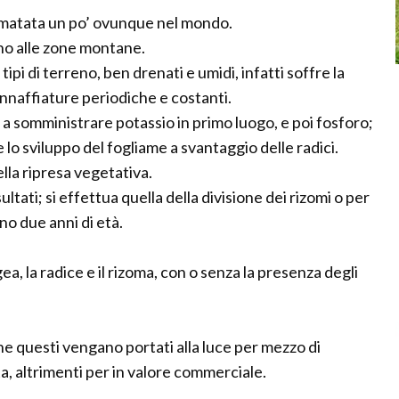
climatata un po’ ovunque nel mondo.
ano alle zone montane.
tipi di terreno, ben drenati e umidi, infatti soffre la
nnaffiature periodiche e costanti.
 somministrare potassio in primo luogo, e poi fosforo;
lo sviluppo del fogliame a svantaggio delle radici.
lla ripresa vegetativa.
tati; si effettua quella della divisione dei rizomi o per
no due anni di età.
gea, la radice e il rizoma, con o senza la presenza degli
che questi vengano portati alla luce per mezzo di
, altrimenti per in valore commerciale.