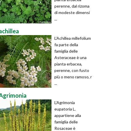
perenne, dal rizoma
di modeste dimensi
...
achillea
L’Achillea millefolium
fa parte della
famiglia delle
Asteraceae è una
pianta erbacea,
perenne, con fusto
più o meno ramoso, r
...
Agrimonia
L’Agrimonia
eupatoria L.
appartiene alla
famiglia delle
Rosaceae è