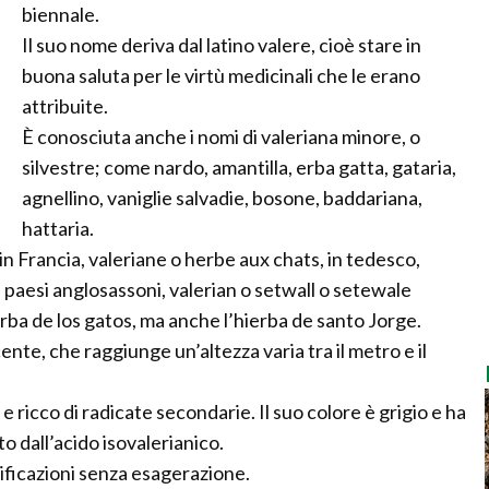
biennale.
Il suo nome deriva dal latino valere, cioè stare in
buona saluta per le virtù medicinali che le erano
attribuite.
È conosciuta anche i nomi di valeriana minore, o
silvestre; come nardo, amantilla, erba gatta, gataria,
agnellino, vaniglie salvadie, bosone, baddariana,
hattaria.
in Francia, valeriane o herbe aux chats, in tedesco,
 paesi anglosassoni, valerian o setwall o setewale
ierba de los gatos, ma anche l’hierba de santo Jorge.
e, che raggiunge un’altezza varia tra il metro e il
 e ricco di radicate secondarie. Il suo colore è grigio e ha
 dall’acido isovalerianico.
mificazioni senza esagerazione.