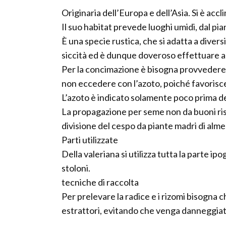
Originaria dell’Europa e dell’Asia. Si è ac
Il suo habitat prevede luoghi umidi, dal pi
È una specie rustica, che si adatta a diversi 
siccità ed è dunque doveroso effettuare a
Per la concimazione è bisogna provvedere a
non eccedere con l’azoto, poiché favorisce 
L’azoto è indicato solamente poco prima de
La propagazione per seme non da buoni risul
divisione del cespo da piante madri di alme
Parti utilizzate
Della valeriana si utilizza tutta la parte ipo
stoloni.
tecniche di raccolta
Per prelevare la radice e i rizomi bisogna 
estrattori, evitando che venga danneggiata