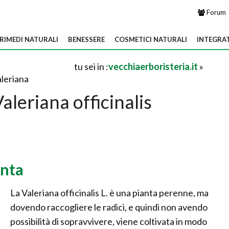
Forum
RIMEDI NATURALI
BENESSERE
COSMETICI NATURALI
INTEGRA
tu sei in :
vecchiaerboristeria.it
»
aleriana
aleriana officinalis
anta
La Valeriana officinalis L. è una pianta perenne, ma
dovendo raccogliere le radici, e quindi non avendo
possibilità di sopravvivere, viene coltivata in modo