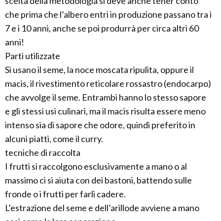
scelta della metodologia si deve anche tener conto
che prima che l’albero entri in produzione passano tra i
7 e i 10 anni, anche se poi produrrà per circa altri 60
anni!
Parti utilizzate
Si usano il seme, la noce moscata ripulita, oppure il
macis, il rivestimento reticolare rossastro (endocarpo)
che avvolge il seme. Entrambi hanno lo stesso sapore
e gli stessi usi culinari, ma il macis risulta essere meno
intenso sia di sapore che odore, quindi preferito in
alcuni piatti, come il curry.
tecniche di raccolta
I frutti si raccolgono esclusivamente a mano o al
massimo ci si aiuta con dei bastoni, battendo sulle
fronde o i frutti per farli cadere.
L’estrazione del seme e dell’arillode avviene a mano