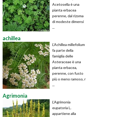
Acetosella è una
pianta erbacea
perenne, dal rizoma
di modeste dimensi
...
achillea
L’Achillea millefolium
fa parte della
famiglia delle
Asteraceae è una
pianta erbacea,
perenne, con fusto
più o meno ramoso, r
...
Agrimonia
L’Agrimonia
eupatoria L.
appartiene alla