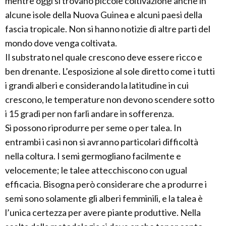
mentre oggi si trovano piccole coltivazione anche in
alcune isole della Nuova Guinea e alcuni paesi della
fascia tropicale. Non si hanno notizie di altre parti del
mondo dove venga coltivata.
Il substrato nel quale crescono deve essere ricco e
ben drenante. L’esposizione al sole diretto come i tutti
i grandi alberi e considerando la latitudine in cui
crescono, le temperature non devono scendere sotto
i 15 gradi per non farli andare in sofferenza.
Si possono riprodurre per seme o per talea. In
entrambi i casi non si avranno particolari difficoltà
nella coltura. I semi germogliano facilmente e
velocemente; le talee attecchiscono con ugual
efficacia. Bisogna però considerare che a produrre i
semi sono solamente gli alberi femminili, e la talea è
l’unica certezza per avere piante produttive. Nella