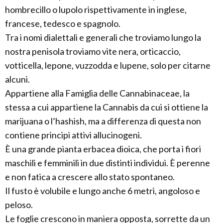
hombrecillo o lupolo rispettivamente in inglese,
francese, tedesco e spagnolo.
Tra i nomi dialettali e generali che troviamo lungo la
nostra penisola troviamo vite nera, orticaccio,
votticella, lepone, vuzzodda e lupene, solo per citarne
alcuni.
Appartiene alla Famiglia delle Cannabinaceae, la
stessa a cui appartiene la Cannabis da cui si ottiene la
marijuana o l’hashish, ma a differenza di questa non
contiene principi attivi allucinogeni.
È una grande pianta erbacea dioica, che porta i fiori
maschili e femminili in due distinti individui. È perenne
e non fatica a crescere allo stato spontaneo.
Il fusto è volubile e lungo anche 6 metri, angoloso e
peloso.
Le foglie crescono in maniera opposta, sorrette da un