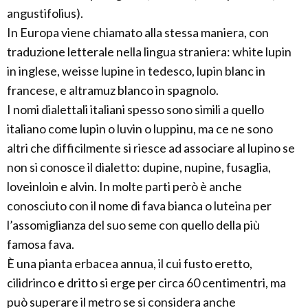
angustifolius).
In Europa viene chiamato alla stessa maniera, con
traduzione letterale nella lingua straniera: white lupin
in inglese, weisse lupine in tedesco, lupin blanc in
francese, e altramuz blanco in spagnolo.
I nomi dialettali italiani spesso sono simili a quello
italiano come lupin o luvin o luppinu, ma ce ne sono
altri che difficilmente si riesce ad associare al lupino se
non si conosce il dialetto: dupine, nupine, fusaglia,
loveinloin e alvin. In molte parti però è anche
conosciuto con il nome di fava bianca o luteina per
l’assomiglianza del suo seme con quello della più
famosa fava.
È una pianta erbacea annua, il cui fusto eretto,
cilidrinco e dritto si erge per circa 60 centimentri, ma
può superare il metro se si considera anche