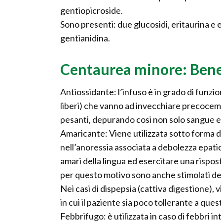
gentiopicroside.
Sono presenti: due glucosidi, eritaurina e e
gentianidina.
Centaurea minore: Benef
Antiossidante: l’infuso è in grado di funzi
liberi) che vanno ad invecchiare precocement
pesanti, depurando cosi non solo sangue e 
Amaricante: Viene utilizzata sotto forma di 
nell’anoressia associata a debolezza epatica
amari della lingua ed esercitare una rispost
per questo motivo sono anche stimolati del
Nei casi di dispepsia (cattiva digestione),
in cui il paziente sia poco tollerante a ques
Febbrifugo: è utilizzata in caso di febbri int