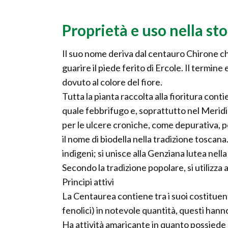
Proprietà e uso nella sto
Il suo nome deriva dal centauro Chirone ch
guarire il piede ferito di Ercole. Il termine
dovuto al colore del fiore.
Tutta la pianta raccolta alla fioritura cont
quale febbrifugo e, soprattutto nel Meridio
per le ulcere croniche, come depurativa, per
il nome di biodella nella tradizione toscana
indigeni; si unisce alla Genziana lutea nell
Secondo la tradizione popolare, si utilizza 
Principi attivi
La Centaurea contiene tra i suoi costituenti
fenolici) in notevole quantità, questi han
Ha attività amaricante in quanto possiede 