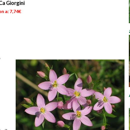
Ca Giorgini
n a: 7,74€
o