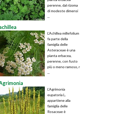
perenne, dal rizoma
di modeste dimensi
...
achillea
L’Achillea millefolium
fa parte della
famiglia delle
Asteraceae è una
pianta erbacea,
perenne, con fusto
più o meno ramoso, r
...
Agrimonia
L’Agrimonia
eupatoria L.
appartiene alla
famiglia delle
Rosaceae è