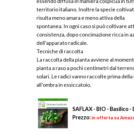
essendo diffusa in maniera cospicua in tutt
territorio italiano. Inoltre la specie coltiva
risulta meno amara e meno attiva della
spontanea. In ogni caso si può coltivare at
consistenza, dopo concimazione ricca in az
dell’apparato radicale.
Tecniche di raccolta
La raccolta della pianta avviene al momento 
pianta a raso a pochi centimetri dal terreno
solari. Le radici vanno raccolte prima della
all’ombra in essiccatoio.
SAFLAX - BIO - Basilico -
Prezzo:
in offerta su Amazo