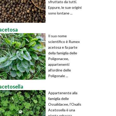
sfruttato da tutti.
Eppure, le sue origini
sono lontane ...
acetosa
Il suo nome
scientifico è Rumex
acetosa e fa parte
della famiglia delle
Poligonacee,
appartenenti
all’ordine delle
Poligonale ...
acetosella
Appartenente alla
famiglia delle
Ossalidacee, l’Oxalis
Acetosella è una
pianta erbacea