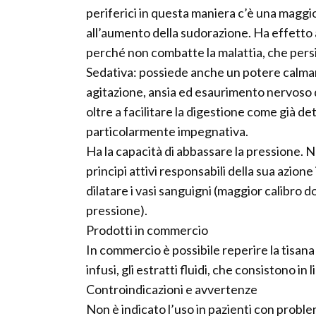
periferici in questa maniera c’è una maggior
all’aumento della sudorazione. Ha effetto 
perché non combatte la malattia, che pers
Sedativa: possiede anche un potere calmant
agitazione, ansia ed esaurimento nervoso 
oltre a facilitare la digestione come già de
particolarmente impegnativa.
Ha la capacità di abbassare la pressione. 
principi attivi responsabili della sua azion
dilatare i vasi sanguigni (maggior calibro 
pressione).
Prodotti in commercio
In commercio è possibile reperire la tisana
infusi, gli estratti fluidi, che consistono in
Controindicazioni e avvertenze
Non è indicato l’uso in pazienti con problem