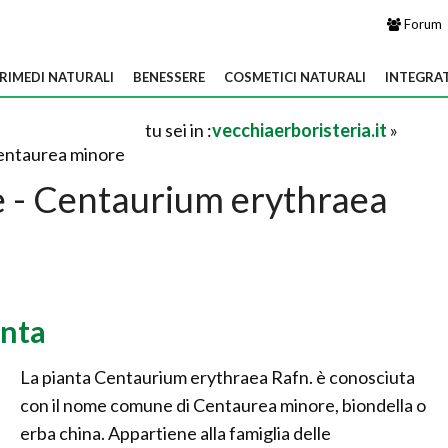
Forum
RIMEDI NATURALI
BENESSERE
COSMETICI NATURALI
INTEGRA
tu sei in :
vecchiaerboristeria.it
»
entaurea minore
 - Centaurium erythraea
anta
La pianta Centaurium erythraea Rafn. è conosciuta
con il nome comune di Centaurea minore, biondella o
erba china. Appartiene alla famiglia delle