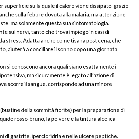
 superficie sulla quale il calore viene dissipato, grazie
anche sulla febbre dovuta alla malaria, ma attenzione
iste, ma solamente questa sua sintomatologia.
e sui nervi, tanto che trova impiego in casi di
da stress. Adatta anche come tisana post cena, che
tto, aiuterà a conciliare il sonno dopo una giornata
Non si conoscono ancora quali siano esattamente i
e ipotensiva, ma sicuramente è legato all’azione di
dove scorre il sangue, corrisponde ad una minore
 (bustine della sommità fiorite) per la preparazione di
 liquido rosso-bruno, la polvere e la tintura alcolica.
i di gastrite, ipercloridria e nelle ulcere peptiche.