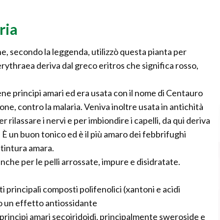
ria
e, secondo la leggenda, utilizzò questa pianta per
 erythraea deriva dal greco eritros che significa rosso,
iene principi amari ed era usata con il nome di Centauro
ne, contro la malaria. Veniva inoltre usata in antichità
 rilassare i nervi e per imbiondire i capelli, da qui deriva
. È un buon tonico ed è il più amaro dei febbrifughi
a tintura amara.
anche per le pelli arrossate, impure e disidratate.
 principali composti polifenolici (xantoni e acidi
no un effetto antiossidante
principi amari secoiridoidi, principalmente sweroside e