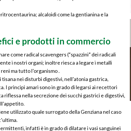
ritrocentaurina; alcaloidi come la gentianina e la
ici e prodotti in commercio
onare come radical scavengers (“spazzini” dei radicali
e i nostri organi; inoltre riesca a legare i metalli
reni ma tutto l’organismo .
tisana nei disturbi digestivi, nell’atonia gastrica,
. I principi amari sono in grado di legarsi ai recettori
a riflessa nella secrezione dei succhi gastrici e digestivi,
l’appetito.
 viene utilizzato quale surrogato della Genziana nel caso
t’ultima.
ermittenti, infatti è in grado di dilatare i vasi sanguinei