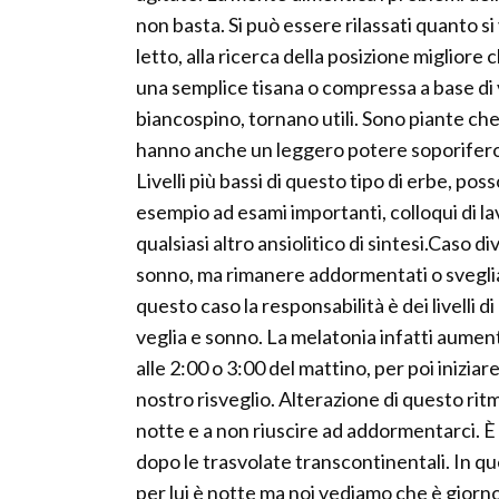
non basta. Si può essere rilassati quanto si v
letto, alla ricerca della posizione migliore 
una semplice tisana o compressa a base di 
biancospino, tornano utili. Sono piante che
hanno anche un leggero potere soporifero, 
Livelli più bassi di questo tipo di erbe, po
esempio ad esami importanti, colloqui di
qualsiasi altro ansiolitico di sintesi.Caso 
sonno, ma rimanere addormentati o svegliar
questo caso la responsabilità è dei livelli d
veglia e sonno. La melatonia infatti aumen
alle 2:00 o 3:00 del mattino, per poi inizi
nostro risveglio. Alterazione di questo rit
notte e a non riuscire ad addormentarci. È 
dopo le trasvolate transcontinentali. In q
per lui è notte ma noi vediamo che è gior