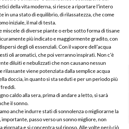
etici della vita moderna, si riesce a riportare l’intero
 in una stato di equilibrio, di rilassatezza, che come
 iniziale, il mal di testa.
 miscele di diverse piante o erbe sotto forma di tisane
 sicuramente più indicato e maggiormente gradito, con
spersi degli oli essenziali. Con il vapore dell’acqua
ti oli aromatici, che poi verranno inspirati. Non c’è
te diluiti e nebulizzati che non causano nessun
ne rilassante viene potenziata dalla semplice acqua
ella doccia, in quanto si sta seduti e per un periodo più
ffreddi.
no caldo alla sera, prima di andare a letto, si sarà
che il sonno.
siamo anche indurre stati di sonnolenza o migliorarne la
mo, importante, passo verso un sonno migliore, non
 giornata e si concentra sul riposo. Alle volte però ciò