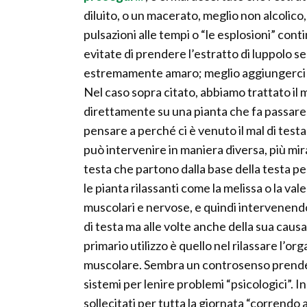
diluito, o un macerato, meglio non alcolico,
pulsazioni alle tempi o “le esplosioni” con
evitate di prendere l’estratto di luppolo s
estremamente amaro; meglio aggiungerci q
Nel caso sopra citato, abbiamo trattato il m
direttamente su una pianta che fa passare i
pensare a perché ci è venuto il mal di testa
può intervenire in maniera diversa, più mira
testa che partono dalla base della testa per
le pianta rilassanti come la melissa o la va
muscolari e nervose, e quindi intervenendo 
di testa ma alle volte anche della sua causa
primario utilizzo è quello nel rilassare l’o
muscolare. Sembra un controsenso prendere
sistemi per lenire problemi “psicologici”. I
sollecitati per tutta la giornata “correndo