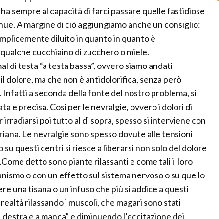
 ha sempre al capacità di farci passare quelle fastidiose
tinue. A margine di ciò aggiungiamo anche un consiglio:
emplicemente diluito in quanto in quanto è
ualche cucchiaino di zucchero o miele.
al di testa “a testa bassa”, ovvero siamo andati
l dolore, ma che non è antidolorifica, senza però
. Infatti a seconda della fonte del nostro problema, si
ta e precisa. Cosi per le nevralgie, ovvero i dolori di
 irradiarsi poi tutto al di sopra, spesso si interviene con
leriana. Le nevralgie sono spesso dovute alle tensioni
su questi centri si riesce a liberarsi non solo del dolore
.Come detto sono piante rilassanti e come tali il loro
rganismo o con un effetto sul sistema nervoso o su quello
 una tisana o un infuso che più si addice a questi
n realtà rilassando i muscoli, che magari sono stati
 a destra e a manca” e diminuendo l’eccitazione dei