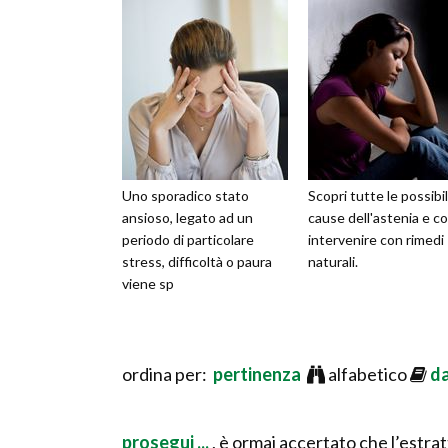
Uno sporadico stato
Scopri tutte le possibil
ansioso, legato ad un
cause dell'astenia e c
periodo di particolare
intervenire con rimedi
stress, difficoltà o paura
naturali.
viene sp
ordina per:
pertinenza
alfabetico
d
prosegui ...
, è ormai accertato che l’estra