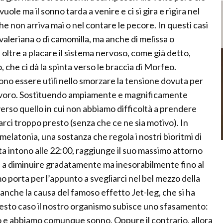
uole ma il sonno tarda a venire e ci si gira e rigira nel
che non arriva mai o nel contare le pecore. In questi casi
valeriana o di camomilla, ma anche di melissa o
 oltre a placare il sistema nervoso, come già detto,
che ci dà la spinta verso le braccia di Morfeo.
ssono essere utili nello smorzare la tensione dovuta per
 lavoro. Sostituendo ampiamente e magnificamente
diverso quello in cui non abbiamo difficoltà a prendere
ci troppo presto (senza che ce ne sia motivo). In
i melatonia, una sostanza che regola i nostri bioritmi di
ta intono alle 22:00, raggiunge il suo massimo attorno
are a diminuire gradatamente ma inesorabilmente fino al
mo porta per l’appunto a svegliarci nel bel mezzo della
anche la causa del famoso effetto Jet-leg, che si ha
uesto caso il nostro organismo subisce uno sfasamento:
no e abbiamo comunque sonno. Oppure il contrario, allora