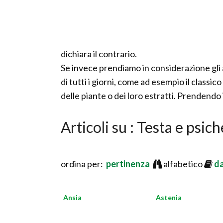
dichiara il contrario.
Se invece prendiamo in considerazione gli a
di tutti i giorni, come ad esempio il classico 
delle piante o dei loro estratti. Prendendo
Articoli su : Testa e psich
ordina per:
pertinenza
alfabetico
d
Ansia
Astenia