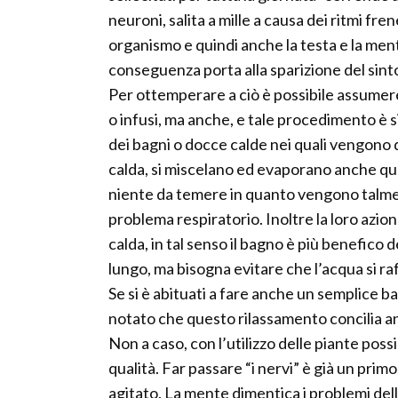
neuroni, salita a mille a causa dei ritmi fren
organismo e quindi anche la testa e la mente
conseguenza porta alla sparizione del sintomo
Per ottemperare a ciò è possibile assumere
o infusi, ma anche, e tale procedimento è
dei bagni o docce calde nei quali vengono di
calda, si miscelano ed evaporano anche ques
niente da temere in quanto vengono talmen
problema respiratorio. Inoltre la loro azio
calda, in tal senso il bagno è più benefico d
lungo, ma bisogna evitare che l’acqua si ra
Se si è abituati a fare anche un semplice bag
notato che questo rilassamento concilia an
Non a caso, con l’utilizzo delle piante pos
qualità. Far passare “i nervi” è già un pri
agitato. La mente dimentica i problemi della