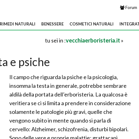
Forum
RIMEDI NATURALI
BENESSERE
COSMETICI NATURALI
INTEGRA
tu sei in :
vecchiaerboristeria.it
»
ta e psiche
Il campo che riguarda la psiche e la psicologia,
insomma la testa in generale, potrebbe sembrare
aldilà della portata dell’erboristeria. La qualcosa è
veritiera se ci si limita a prendere in considerazione
solamente le patologie più gravi, quelle che
vengono subito in mente quando si parla di
cervello: Alzheimer, schizofrenia, disturbi bipolari.
Sono delle vere e proprie malattie; grattacapi