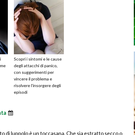
i
Scopri i sintomi e le cause
ome
degli attacchi di panico,
con suggerimenti per
vincere il problema e
risolvere l'insorgere degli
episodi
ata
tto di luppolo è un toccasana. Che sia estratto secco o