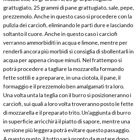
grattugiato, 25 grammi di pane grattugiato, sale, pepe,
prezzemolo. Anche in questo caso si procedere con la
pulizia dei carciofi, eliminando le parti dure e lasciando
soltanto il cuore. Anche in questo caso i carciofi
verranno ammorbiditi in acqua e limone, mentre per
renderli ancora più morbidi si consiglia di sbollentarli in
acqua per appena cinque minuti. Nel frattempo si
potrà procedere a tagliare la mozzarella formando
fette sottili e a preparare, in una ciotola, il pane, il
formaggio e il prezzemolo ben amalgamati tra loro.
Una volta unta la teglia con il burro si posizioneranno i
carciofi, sui quali a loro volta troveranno posto le fette
di mozzarella e il preparato trito. Un'aggiunta di burro
in superficie arricchirà il piatto di sapore, mentre una
versione più leggera potrà evitare questo passaggio.
A questo punto, il tutto sarà pronto da gustare dopo