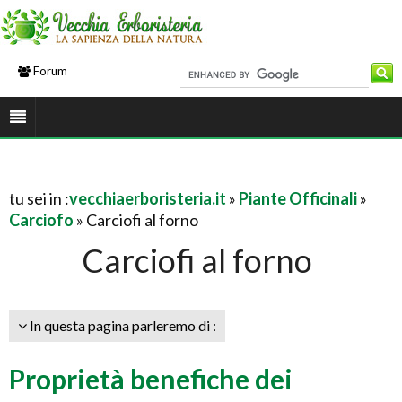
Forum
tu sei in :
vecchiaerboristeria.it
»
Piante Officinali
»
Carciofo
» Carciofi al forno
Carciofi al forno
In questa pagina parleremo di :
Proprietà benefiche dei