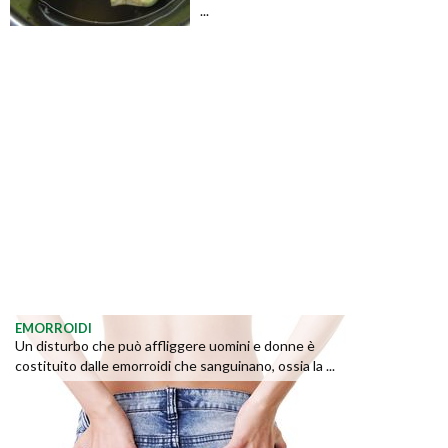
...
EMORROIDI
Un disturbo che può affliggere uomini e donne è
costituito dalle emorroidi che sanguinano, ossia la ...