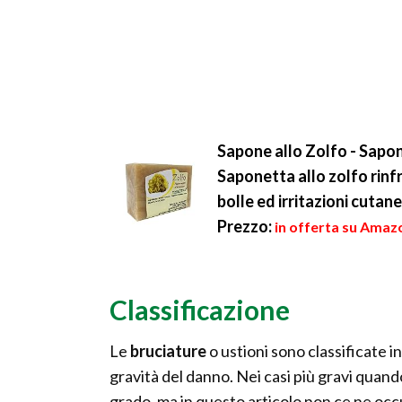
Sapone allo Zolfo - Sapo
Saponetta allo zolfo rinf
bolle ed irritazioni cutan
Prezzo:
in offerta su Amazo
Classificazione
Le
bruciature
o ustioni sono classificate in 
gravità del danno. Nei casi più gravi quando
grado, ma in questo articolo non ce ne oc