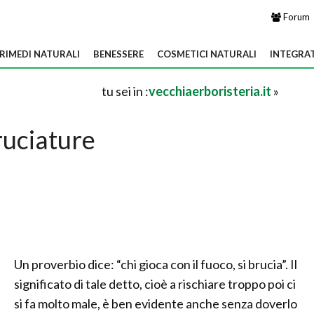
Forum
RIMEDI NATURALI
BENESSERE
COSMETICI NATURALI
INTEGRA
tu sei in :
vecchiaerboristeria.it
»
ruciature
Un proverbio dice: “chi gioca con il fuoco, si brucia”. Il
significato di tale detto, cioè a rischiare troppo poi ci
si fa molto male, è ben evidente anche senza doverlo