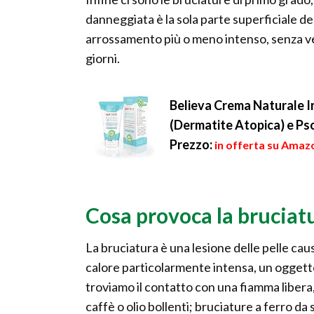
danneggiata è la sola parte superficiale 
arrossamento più o meno intenso, senza v
giorni.
Believa Crema Naturale In
(Dermatite Atopica) e Pso
Prezzo:
in offerta su Amazo
Cosa provoca la bruciat
La bruciatura è una lesione delle pelle cau
calore particolarmente intensa, un oggetto
troviamo il contatto con una fiamma libera,
caffè o olio bollenti; bruciature a ferro da 