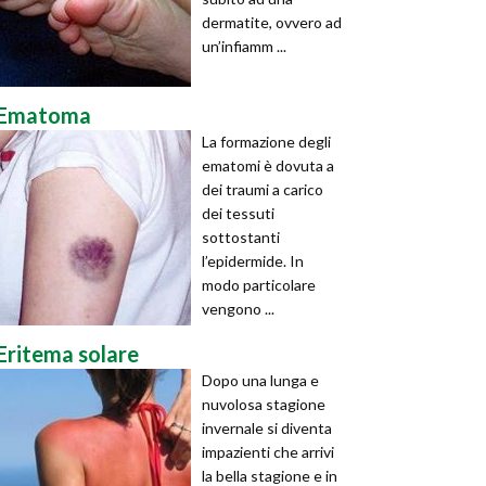
dermatite, ovvero ad
un’infiamm ...
Ematoma
La formazione degli
ematomi è dovuta a
dei traumi a carico
dei tessuti
sottostanti
l’epidermide. In
modo particolare
vengono ...
Eritema solare
Dopo una lunga e
nuvolosa stagione
invernale si diventa
impazienti che arrivi
la bella stagione e in