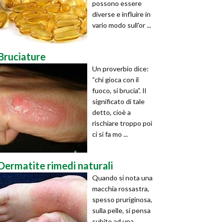
possono essere
diverse e influire in
vario modo sull'or ...
Bruciature
Un proverbio dice:
“chi gioca con il
fuoco, si brucia”. Il
significato di tale
detto, cioè a
rischiare troppo poi
ci si fa mo ...
Dermatite rimedi naturali
Quando si nota una
macchia rossastra,
spesso pruriginosa,
sulla pelle, si pensa
subito ad una