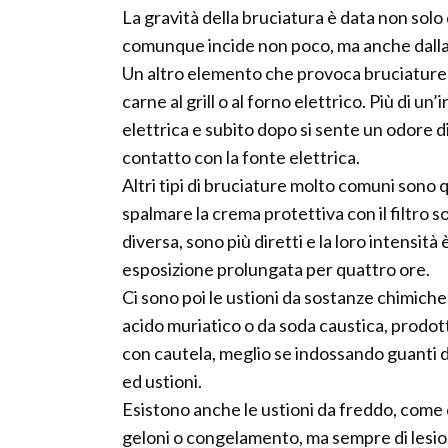
La gravità della bruciatura è data non solo
comunque incide non poco, ma anche dalla d
Un altro elemento che provoca bruciature è
carne al grill o al forno elettrico. Più di un
elettrica e subito dopo si sente un odore d
contatto con la fonte elettrica.
Altri tipi di bruciature molto comuni sono qu
spalmare la crema protettiva con il filtro so
diversa, sono più diretti e la loro intensit
esposizione prolungata per quattro ore.
Ci sono poi le ustioni da sostanze chimiche,
acido muriatico o da soda caustica, prodott
con cautela, meglio se indossando guanti d
ed ustioni.
Esistono anche le ustioni da freddo, come qu
geloni o congelamento, ma sempre di lesion