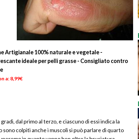
ne Artigianale 100% naturale e vegetale -
rescante ideale per pelli grasse - Consigliato contro
ee
n a: 8,99€
gradi, dal primo al terzo, e ciascuno di essi indica la
 sono colpiti anche i muscoli si può parlare di quarto
cuperemo in quanto vanno ben oltre la bruciatura.