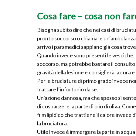
Cosa fare – cosa non far
Bisogna subito dire che nei casi di bruciatu
pronto soccorso o chiamare un’ambulanza fo
arrivo i paramedici sappiano già cosa tro
Quando invece sono presenti le vesciche, q
soccorso, ma potrebbe bastare il consulto c
gravità della lesione e consiglierà la cura e
Per le bruciature di primo grado invece no
trattare l’infortunio da se.
Un’azione dannosa, ma che spesso si sente 
di cospargere la parte di olio di oliva. Com
film lipidico che trattiene il calore invece
la bruciatura.
Utile invece è immergere la parte in acqua