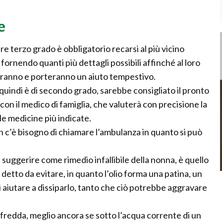
e
re terzo grado è obbligatorio recarsi al più vicino
rnendo quanti più dettagli possibili affinché al loro
veranno e porteranno un aiuto tempestivo.
uindi è di secondo grado, sarebbe consigliato il pronto
on il medico di famiglia, che valuterà con precisione la
 le medicine più indicate.
n c’è bisogno di chiamare l’ambulanza in quanto si può
suggerire come rimedio infallibile della nonna, è quello
e detto da evitare, in quanto l’olio forma una patina, un
 di aiutare a dissiparlo, tanto che ciò potrebbe aggravare
 fredda, meglio ancora se sotto l’acqua corrente di un