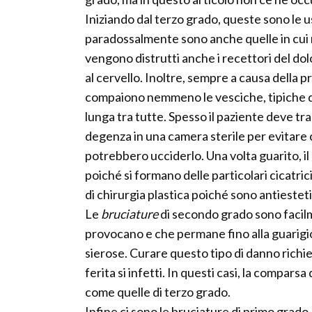
Iniziando dal terzo grado, queste sono le us
paradossalmente sono anche quelle in cui n
vengono distrutti anche i recettori del do
al cervello. Inoltre, sempre a causa della p
compaiono nemmeno le vesciche, tipiche di
lunga tra tutte. Spesso il paziente deve tr
degenza in una camera sterile per evitare ch
potrebbero ucciderlo. Una volta guarito, il
poiché si formano delle particolari cicatri
di chirurgia plastica poiché sono antiestet
Le
bruciature
di secondo grado sono facilme
provocano e che permane fino alla guarigi
sierose. Curare questo tipo di danno richi
ferita si infetti. In questi casi, la compars
come quelle di terzo grado.
Infine ci sono le bruciature di primo grad