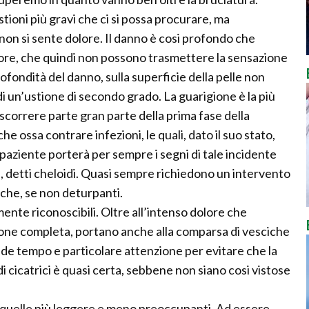
tioni più gravi che ci si possa procurare, ma
on si sente dolore. Il danno è cosi profondo che
lore, che quindi non possono trasmettere la sensazione
rofondità del danno, sulla superficie della pelle non
 un’ustione di secondo grado. La guarigione è la più
ascorrere parte gran parte della prima fase della
e ossa contrare infezioni, le quali, dato il suo stato,
 paziente porterà per sempre i segni di tale incidente
ci, detti cheloidi. Quasi sempre richiedono un intervento
iche, se non deturpanti.
nte riconoscibili. Oltre all’intenso dolore che
one completa, portano anche alla comparsa di vesciche
ede tempo e particolare attenzione per evitare che la
a di cicatrici è quasi certa, sebbene non siano cosi vistose
o,quelle più leggere e meno preoccupanti. Ad essere