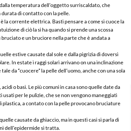
 dalla temperatura dell’oggetto surriscaldato, che
urata di contatto con la pelle.
 la corrente elettrica. Basti pensare a come si cuoce la
’intuizione di ciò la si ha quando si prende una scossa
i bruciato e un bruciore nella parte che è andata a
elle estive causate dal sole e dalla pigrizia di doversi
lare. In estate i raggi solari arrivano on una inclinazione
à è tale da “cuocere” la pelle dell’uomo, anche con una sola
 acidi o basi. Le più comuni in casa sono quelle date da
i usati per le pulizie, che se non vengono maneggiati
i plastica, a contato con la pelle provocano bruciature
elle causate da ghiaccio, ma in questi casi si parla di
i dell’epidermide si tratta.