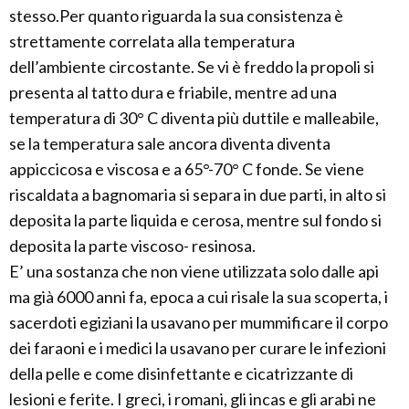
stesso.Per quanto riguarda la sua consistenza è
strettamente correlata alla temperatura
dell’ambiente circostante. Se vi è freddo la propoli si
presenta al tatto dura e friabile, mentre ad una
temperatura di 30° C diventa più duttile e malleabile,
se la temperatura sale ancora diventa diventa
appiccicosa e viscosa e a 65°-70° C fonde. Se viene
riscaldata a bagnomaria si separa in due parti, in alto si
deposita la parte liquida e cerosa, mentre sul fondo si
deposita la parte viscoso- resinosa.
E’ una sostanza che non viene utilizzata solo dalle api
ma già 6000 anni fa, epoca a cui risale la sua scoperta, i
sacerdoti egiziani la usavano per mummificare il corpo
dei faraoni e i medici la usavano per curare le infezioni
della pelle e come disinfettante e cicatrizzante di
lesioni e ferite. I greci, i romani, gli incas e gli arabi ne