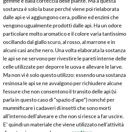
gemme e dalla corteccia delle piante. Ma a questa
sostanza è solo la base perché viene poi rielaborata
dalle api e vi aggiungono cera, polline ed enzimi che
vengono ugualmente prodotti dalle api. Ha un odore
particolare molto aromatico e il colore varia tantissimo
oscillando dal giallo scuro, al rosso, al marrone e in
alcuni casi anche nero. Una volta elaborata la sostanza
le api se ne servono per rivestire le pareti interne delle
celle utilizzate per deporre le uova e allevare le larve.
Ma non vi è solo questo utilizzo: essendo una sostanza
resinosa le api se ne avvalgono per richiudere alcune
fessure che non consentono il transito delle api (si
parla in questo caso di “spazio d’ape”) nonché per
mummificare i cadaveri di insetti che sono morti
all’interno dell’alveare e che non si riesce a far uscire.
E’ quindi un materiale che viene utilizzato nell’attività