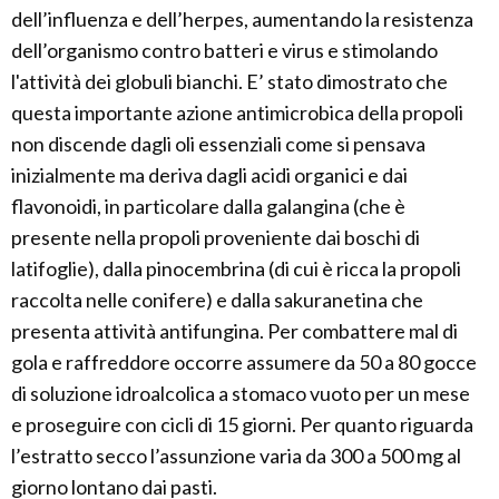
dell’influenza e dell’herpes, aumentando la resistenza
dell’organismo contro batteri e virus e stimolando
l'attività dei globuli bianchi. E’ stato dimostrato che
questa importante azione antimicrobica della propoli
non discende dagli oli essenziali come si pensava
inizialmente ma deriva dagli acidi organici e dai
flavonoidi, in particolare dalla galangina (che è
presente nella propoli proveniente dai boschi di
latifoglie), dalla pinocembrina (di cui è ricca la propoli
raccolta nelle conifere) e dalla sakuranetina che
presenta attività antifungina. Per combattere mal di
gola e raffreddore occorre assumere da 50 a 80 gocce
di soluzione idroalcolica a stomaco vuoto per un mese
e proseguire con cicli di 15 giorni. Per quanto riguarda
l’estratto secco l’assunzione varia da 300 a 500 mg al
giorno lontano dai pasti.