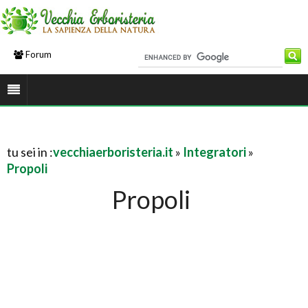
Forum
tu sei in :
vecchiaerboristeria.it
»
Integratori
»
Propoli
Propoli