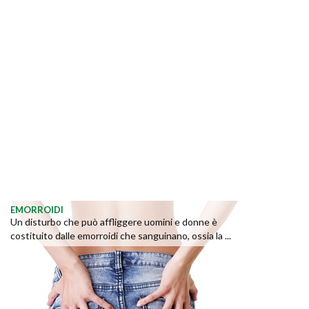
EMORROIDI
Un disturbo che può affliggere uomini e donne è
costituito dalle emorroidi che sanguinano, ossia la ...