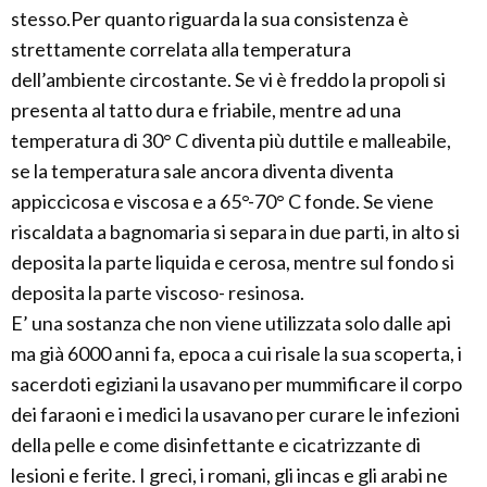
stesso.Per quanto riguarda la sua consistenza è
strettamente correlata alla temperatura
dell’ambiente circostante. Se vi è freddo la propoli si
presenta al tatto dura e friabile, mentre ad una
temperatura di 30° C diventa più duttile e malleabile,
se la temperatura sale ancora diventa diventa
appiccicosa e viscosa e a 65°-70° C fonde. Se viene
riscaldata a bagnomaria si separa in due parti, in alto si
deposita la parte liquida e cerosa, mentre sul fondo si
deposita la parte viscoso- resinosa.
E’ una sostanza che non viene utilizzata solo dalle api
ma già 6000 anni fa, epoca a cui risale la sua scoperta, i
sacerdoti egiziani la usavano per mummificare il corpo
dei faraoni e i medici la usavano per curare le infezioni
della pelle e come disinfettante e cicatrizzante di
lesioni e ferite. I greci, i romani, gli incas e gli arabi ne