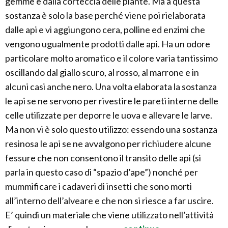
gemme e dalla corteccia delle piante. Ma a questa
sostanza è solo la base perché viene poi rielaborata
dalle api e vi aggiungono cera, polline ed enzimi che
vengono ugualmente prodotti dalle api. Ha un odore
particolare molto aromatico e il colore varia tantissimo
oscillando dal giallo scuro, al rosso, al marrone e in
alcuni casi anche nero. Una volta elaborata la sostanza
le api se ne servono per rivestire le pareti interne delle
celle utilizzate per deporre le uova e allevare le larve.
Ma non vi è solo questo utilizzo: essendo una sostanza
resinosa le api se ne avvalgono per richiudere alcune
fessure che non consentono il transito delle api (si
parla in questo caso di “spazio d’ape”) nonché per
mummificare i cadaveri di insetti che sono morti
all’interno dell’alveare e che non si riesce a far uscire.
E’ quindi un materiale che viene utilizzato nell’attività