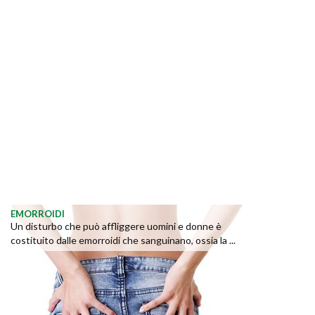
EMORROIDI
Un disturbo che può affliggere uomini e donne è
costituito dalle emorroidi che sanguinano, ossia la ...