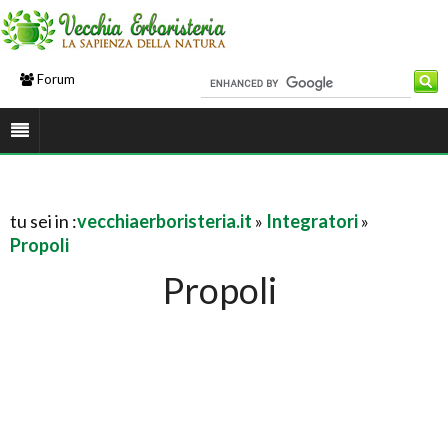
Forum
tu sei in :
vecchiaerboristeria.it
»
Integratori
»
Propoli
Propoli