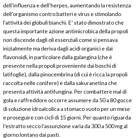
dell’influenza e dell’herpes, aumentando la resistenza
dell’organismo contro batteri e virus e stimolando
l'attività dei globuli bianchi. E’ stato dimostrato che
questa importante azione antimicrobica della propoli
non discende dagli oli essenziali come si pensava
inizialmente ma deriva dagli acidi organici e dai
flavonoidi, in particolare dalla galangina (che è
presente nella propoli proveniente dai boschi di
latifoglie), dalla pinocembrina (di cui è ricca la propoli
raccolta nelle conifere) e dalla sakuranetina che
presenta attività antifungina. Per combattere mal di
gola e raffreddore occorre assumere da 50 a 80 gocce
di soluzione idroalcolica a stomaco vuoto per un mese
e proseguire con cicli di 15 giorni. Per quanto riguarda
l’estratto secco l’assunzione varia da 300 a 500 mg al
giorno lontano dai pasti.