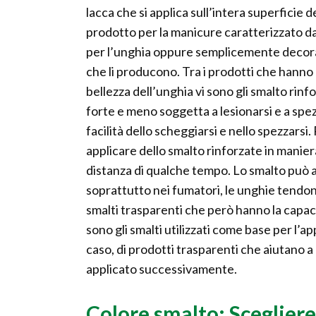
lacca che si applica sull’intera superficie d
prodotto per la manicure caratterizzato da 
per l’unghia oppure semplicemente decorativ
che li producono. Tra i prodotti che hanno 
bellezza dell’unghia vi sono gli smalto rinf
forte e meno soggetta a lesionarsi e a spez
facilità dello scheggiarsi e nello spezzars
applicare dello smalto rinforzate in manier
distanza di qualche tempo. Lo smalto può a
soprattutto nei fumatori, le unghie tendono
smalti trasparenti che però hanno la capacit
sono gli smalti utilizzati come base per l’ap
caso, di prodotti trasparenti che aiutano
applicato successivamente.
Colore smalto: Scegliere 