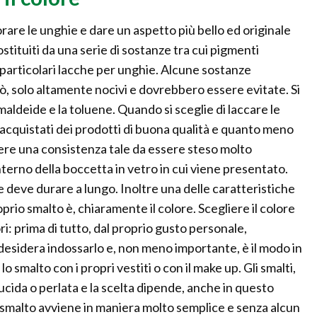
rare le unghie e dare un aspetto più bello ed originale
ostituiti da una serie di sostanze tra cui pigmenti
particolari lacche per unghie. Alcune sostanze
erò, solo altamente nocivi e dovrebbero essere evitate. Si
ormaldeide e la toluene. Quando si sceglie di laccare le
cquistati dei prodotti di buona qualità e quanto meno
ere una consistenza tale da essere steso molto
nterno della boccetta in vetro in cui viene presentato.
deve durare a lungo. Inoltre una delle caratteristiche
oprio smalto è, chiaramente il colore. Scegliere il colore
ri: prima di tutto, dal proprio gusto personale,
desidera indossarlo e, non meno importante, è il modo in
e lo smalto con i propri vestiti o con il make up. Gli smalti,
ucida o perlata e la scelta dipende, anche in questo
o smalto avviene in maniera molto semplice e senza alcun