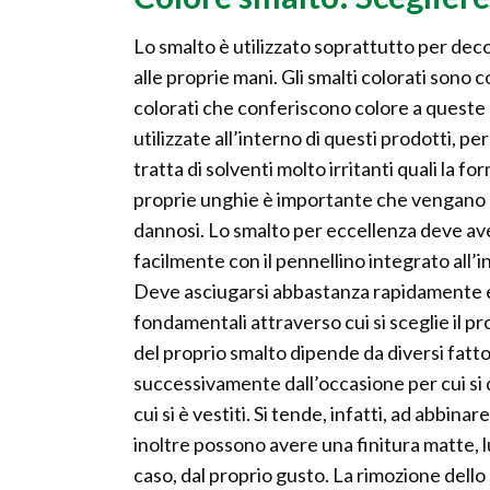
Lo smalto è utilizzato soprattutto per deco
alle proprie mani. Gli smalti colorati sono c
colorati che conferiscono colore a queste 
utilizzate all’interno di questi prodotti, p
tratta di solventi molto irritanti quali la f
proprie unghie è importante che vengano a
dannosi. Lo smalto per eccellenza deve av
facilmente con il pennellino integrato all’i
Deve asciugarsi abbastanza rapidamente e 
fondamentali attraverso cui si sceglie il pr
del proprio smalto dipende da diversi fatto
successivamente dall’occasione per cui si 
cui si è vestiti. Si tende, infatti, ad abbinar
inoltre possono avere una finitura matte, l
caso, dal proprio gusto. La rimozione dell