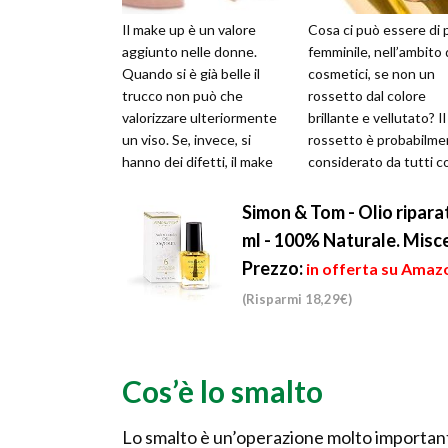
Il make up è un valore
Cosa ci può essere di 
aggiunto nelle donne.
femminile, nell’ambito 
Quando si è già belle il
cosmetici, se non un
trucco non può che
rossetto dal colore
valorizzare ulteriormente
brillante e vellutato? Il
un viso. Se, invece, si
rossetto è probabilme
hanno dei difetti, il make
considerato da tutti 
up può correggerli. In
l’elemento del make up
definitiva ...
se...
Simon & Tom - Olio riparat
ml - 100% Naturale. Miscel
Prezzo:
in offerta su Amazo
(Risparmi 18,29€)
Cos’è lo smalto
Lo smalto è un’operazione molto importante