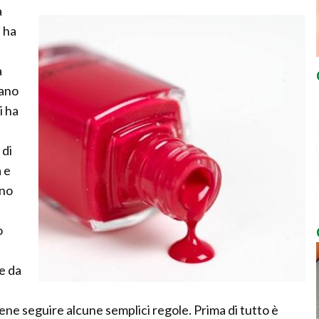
a
 ha
a
mano
i ha
 di
 e
ono
o
e da
ne seguire alcune semplici regole. Prima di tutto è