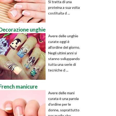
Si tratta di una
proteina a sua volta
costituita d ...
Decorazione unghie
Avere delle unghie
curate oggi è
all’ordine del giorno.
Negli ultimi anni si
stanno sviluppando
tutta una serie di
tecniche d ...
French manicure
Avere delle mani
curata è una parola
d’ordine per le
donne, soprattutto
per quelle che