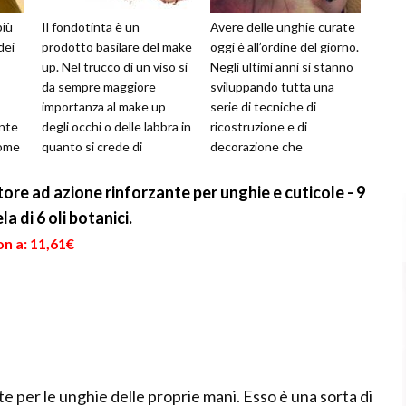
più
Il fondotinta è un
Avere delle unghie curate
dei
prodotto basilare del make
oggi è all’ordine del giorno.
up. Nel trucco di un viso si
Negli ultimi anni si stanno
da sempre maggiore
sviluppando tutta una
importanza al make up
serie di tecniche di
nte
degli occhi o delle labbra in
ricostruzione e di
come
quanto si crede di
decorazione che
 più
valorizzare un volto
permettono a tutte le
soltanto se si...
donne di possede...
ore ad azione rinforzante per unghie e cuticole - 9
a di 6 oli botanici.
n a: 11,61€
 per le unghie delle proprie mani. Esso è una sorta di