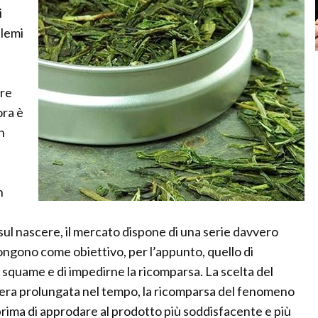
i
blemi
are
ora è
n
n
 sul nascere, il mercato dispone di una serie davvero
opongono come obiettivo, per l’appunto, quello di
 squame e di impedirne la ricomparsa. La scelta del
iera prolungata nel tempo, la ricomparsa del fenomeno
rima di approdare al prodotto più soddisfacente e più