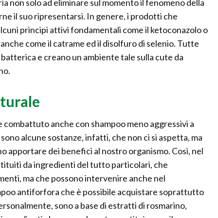
ria non solo ad eliminare sul momento il fenomeno della
 il suo ripresentarsi. In genere, i prodotti che
lcuni principi attivi fondamentali come il ketoconazolo o
a anche come il catrame ed il disolfuro di selenio. Tutte
batterica e creano un ambiente tale sulla cute da
no.
turale
ere combattuto anche con shampoo meno aggressivi a
Vi sono alcune sostanze, infatti, che non ci si aspetta, ma
o apportare dei benefici al nostro organismo. Così, nel
tuiti da ingredienti del tutto particolari, che
imenti, ma che possono intervenire anche nel
oo antiforfora che è possibile acquistare soprattutto
personalmente, sono a base di estratti di rosmarino,