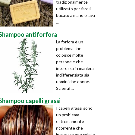
tradizionalmente
utilizzato per fare il
bucato a mano e lava
...
Shampoo antiforfora
La forfora è un
problema che
colpisce molte
persone e che
interessa in maniera
indifferenziata sia
uomini che donne.
Scientif ...
Shampoo capelli grassi
I capelli grassi sono
un problema
estremamente
ricorrente che
interessa non solo le