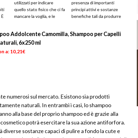
utilizzati per indicare
presenza di importanti
iti
quello stato fisico che ci fa
principi attivi e sostanze
. È
mancare la voglia, e le
benefiche tali da produrre
nte
forze fisiche, per qualsi...
degli effetti benefi...
mpoo Addolcente Camomilla, Shampoo per Capelli
aturali, 6x250 ml
n a: 10,21€
e numerosi sul mercato. Esistono sia prodotti
amente naturali. In entrambi i casi, lo shampoo
anno alla base del proprio shampoo ed è grazie alla
 cosmetico potrà esercitare la sua azione antiforfora.
 diverse sostanze capaci di pulire a fondo la cute e