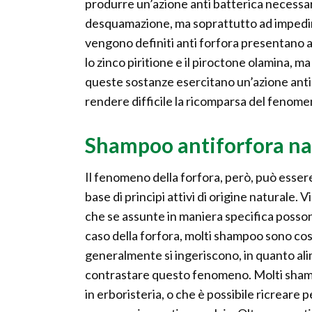
produrre un’azione anti batterica necessa
desquamazione, ma soprattutto ad impedirne
vengono definiti anti forfora presentano a
lo zinco piritione e il piroctone olamina, m
queste sostanze esercitano un’azione anti 
rendere difficile la ricomparsa del fenome
Shampoo antiforfora na
Il fenomeno della forfora, però, può ess
base di principi attivi di origine naturale. 
che se assunte in maniera specifica posson
caso della forfora, molti shampoo sono costi
generalmente si ingeriscono, in quanto al
contrastare questo fenomeno. Molti shamp
in erboristeria, o che è possibile ricreare 