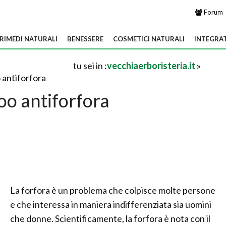
Forum
RIMEDI NATURALI
BENESSERE
COSMETICI NATURALI
INTEGRA
tu sei in :
vecchiaerboristeria.it
»
antiforfora
o antiforfora
La forfora è un problema che colpisce molte persone
e che interessa in maniera indifferenziata sia uomini
che donne. Scientificamente, la forfora è nota con il