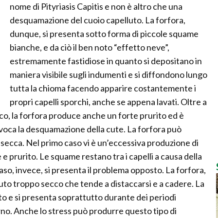
nome di Pityriasis Capitis e non è altro che una
desquamazione del cuoio capelluto. La forfora,
dunque, si presenta sotto forma di piccole squame
bianche, e da ciò il ben noto “effetto neve”,
estremamente fastidiose in quanto si depositano in
maniera visibile sugli indumenti e si diffondono lungo
tutta la chioma facendo apparire costantemente i
propri capelli sporchi, anche se appena lavati. Oltre a
co, la forfora produce anche un forte prurito ed è
ovoca la desquamazione della cute. La forfora può
 secca. Nel primo caso vi è un’eccessiva produzione di
prurito. Le squame restano tra i capelli a causa della
aso, invece, si presenta il problema opposto. La forfora,
luto troppo secco che tende a distaccarsi e a cadere. La
o e si presenta soprattutto durante dei periodi
rno. Anche lo stress può produrre questo tipo di