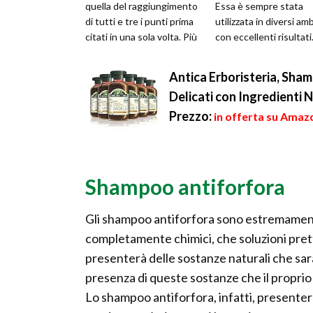
quella del raggiungimento
Essa è sempre stata
di tutti e tre i punti prima
utilizzata in diversi amb
citati in una sola volta. Più
con eccellenti risultati
facile è se si scende a c...
una pianta estremame
poli...
Antica Erboristeria, Sha
Delicati con Ingredienti N
Prezzo:
in offerta su Amazo
Shampoo antiforfora
Gli shampoo antiforfora sono estremament
completamente chimici, che soluzioni prett
presenterà delle sostanze naturali che sar
presenza di queste sostanze che il proprio
Lo shampoo antiforfora, infatti, presenterà