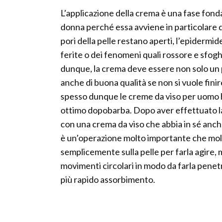
L’applicazione della crema è una fase fonda
donna perché essa avviene in particolare do
pori della pelle restano aperti, l’epidermide
ferite o dei fenomeni quali rossore e sfogh
dunque, la crema deve essere non solo un
anche di buona qualità se non si vuole finir
spesso dunque le creme da viso per uomo h
ottimo dopobarba. Dopo aver effettuato la r
con una crema da viso che abbia in sé anche
è un’operazione molto importante che molti
semplicemente sulla pelle per farla agire,
movimenti circolari in modo da farla pene
più rapido assorbimento.