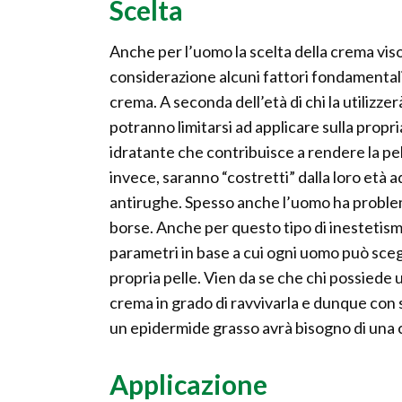
Scelta
Anche per l’uomo la scelta della crema vis
considerazione alcuni fattori fondamentali. P
crema. A seconda dell’età di chi la utilizzer
potranno limitarsi ad applicare sulla prop
idratante che contribuisce a rendere la pell
invece, saranno “costretti” dalla loro età 
antirughe. Spesso anche l’uomo ha problemi d
borse. Anche per questo tipo di inestetismo
parametri in base a cui ogni uomo può scegli
propria pelle. Vien da se che chi possiede 
crema in grado di ravvivarla e dunque con s
un epidermide grasso avrà bisogno di una c
Applicazione