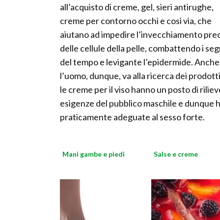
all’acquisto di creme, gel, sieri antirughe,
creme per contorno occhi e così via, che
aiutano ad impedire l’invecchiamento pre
delle cellule della pelle, combattendo i seg
del tempo e levigante l’epidermide. Anche
l’uomo, dunque, va alla ricerca dei prodotti 
le creme per il viso hanno un posto di rilie
esigenze del pubblico maschile e dunque h
praticamente adeguate al sesso forte.
Mani gambe e piedi
Salse e creme