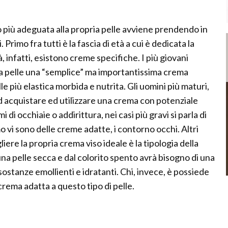
o più adeguata alla propria pelle avviene prendendo in
rimo fra tutti è la fascia di età a cui è dedicata la
à, infatti, esistono creme specifiche. I più giovani
ria pelle una “semplice” ma importantissima crema
e più elastica morbida e nutrita. Gli uomini più maturi,
ad acquistare ed utilizzare una crema con potenziale
i occhiaie o addirittura, nei casi più gravi si parla di
 vi sono delle creme adatte, i contorno occhi. Altri
ere la propria crema viso ideale è la tipologia della
una pelle secca e dal colorito spento avrà bisogno di una
ostanze emollienti e idratanti. Chi, invece, è possiede
rema adatta a questo tipo di pelle.