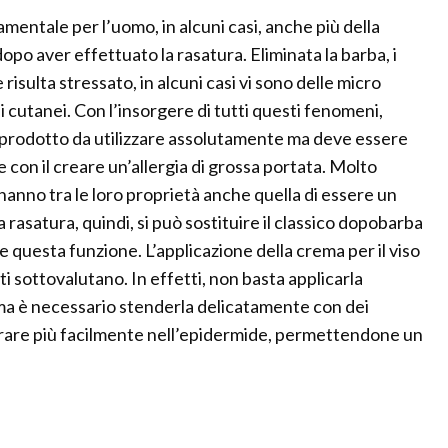
mentale per l’uomo, in alcuni casi, anche più della
po aver effettuato la rasatura. Eliminata la barba, i
 risulta stressato, in alcuni casi vi sono delle micro
i cutanei. Con l’insorgere di tutti questi fenomeni,
 prodotto da utilizzare assolutamente ma deve essere
e con il creare un’allergia di grossa portata. Molto
anno tra le loro proprietà anche quella di essere un
asatura, quindi, si può sostituire il classico dopobarba
 questa funzione. L’applicazione della crema per il viso
 sottovalutano. In effetti, non basta applicarla
 ma è necessario stenderla delicatamente con dei
trare più facilmente nell’epidermide, permettendone un