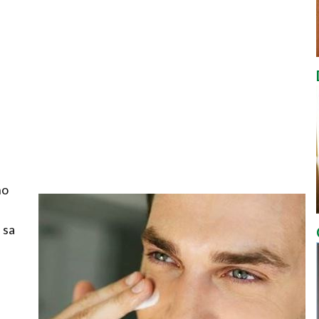
no
 sa