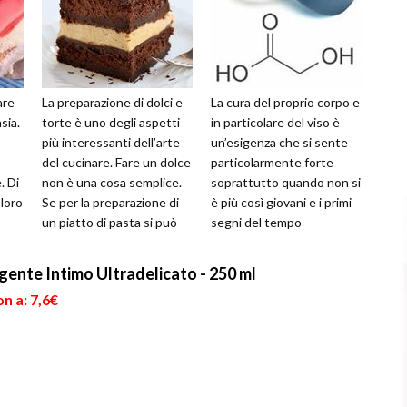
are
La preparazione di dolci e
La cura del proprio corpo e
sia.
torte è uno degli aspetti
in particolare del viso è
più interessanti dell’arte
un’esigenza che si sente
del cucinare. Fare un dolce
particolarmente forte
. Di
non è una cosa semplice.
soprattutto quando non si
loro
Se per la preparazione di
è più così giovani e i primi
un piatto di pasta si può
segni del tempo
 ai
tentare e riusc...
cominciano ad essere
evident...
gente Intimo Ultradelicato - 250 ml
n a: 7,6€