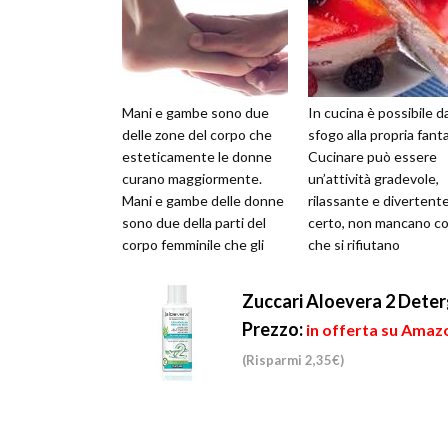
Mani e gambe sono due
In cucina è possibile d
delle zone del corpo che
sfogo alla propria fanta
esteticamente le donne
Cucinare può essere
curano maggiormente.
un’attività gradevole,
Mani e gambe delle donne
rilassante e divertente
sono due della parti del
certo, non mancano co
corpo femminile che gli
che si rifiutano
uomini guardano di più.E
fortemente di mettersi
l’equazi...
forn...
Zuccari Aloevera 2 Deter
Prezzo:
in offerta su Amazo
(Risparmi 2,35€)